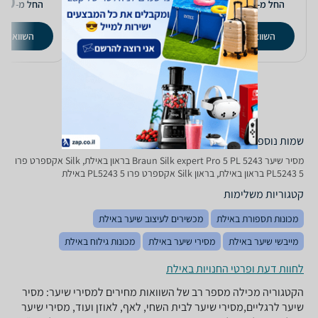
40
1,266
1,234
₪
₪
החל מ-
החל מ-
החל מ-
השוואת מחירים
השוואת מחירים
השוואת מ
שמות נוספים לדגם
מסיר שיער Braun Silk expert Pro 5 PL 5243 בראון באילת, Silk אקספרט פרו
5 PL5243 בראון באילת, בראון Silk אקספרט פרו 5 PL5243 באילת
קטגוריות משלימות
מכונות תספורת באילת
מכשירים לעיצוב שיער באילת
מייבשי שיער באילת
מסירי שיער באילת
מכונות גילוח באילת
לחוות דעת ופרטי החנויות באילת
הקטגוריה מכילה מספר רב של השוואות מחירים למסירי שיער: מסיר
שיער לרגליים,מסירי שיער לבית השחי, לאף, לאוזן ועוד, מסירי שיער