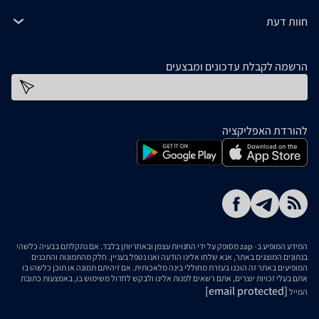
חוות דעת
הרשמה לקבלת עדכונים ומבצעים
כתובת דוא''ל
להורדת האפליקציה
המידע המופיע ב- zap מסופק על ידי החנויות עצמן ובאחריותן בלבד. אם נתקלתם בבעיה כלשהי
בנתונים המוצגים באתר, אנא שלחו אלינו הודעה ואנו נטפל בעניין. חלק מהתמונות והתכנים
המופיעים באתר זה הוכנו בעזרת מחוללי בינה מלאכותית. אם זיהיתם תמונה או תוכן כלשהו בו
אתם בעלי זכויות יוצרים, אתם רשאים לפנות אלינו ולבקש לחדול משימוש בו, באמצעות כתובת
[email protected]
המייל