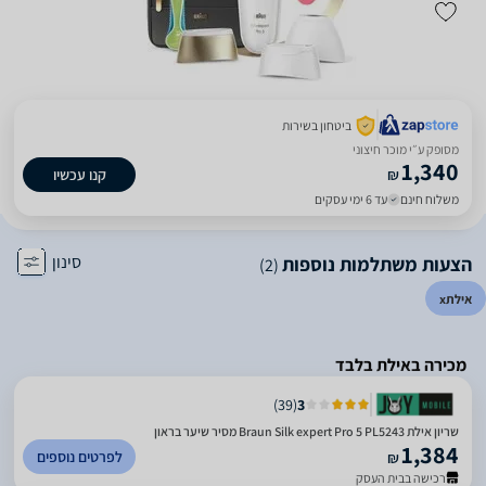
ביטחון בשירות
מסופק ע״י מוכר חיצוני
1,340
₪
קנו עכשיו
משלוח חינם
עד 6 ימי עסקים
סינון
הצעות משתלמות נוספות
(2)
אילת
x
מכירה באילת בלבד
)
39
(
3
שריון אילת Braun Silk expert Pro 5 PL5243 מסיר שיער בראון
1,384
לפרטים נוספים
₪
רכישה בבית העסק