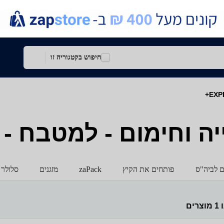
חיפוש בקטגוריה זו
חימום - למטבח - סטוק SS
ם לביה"ס
פותחים את הקיץ
zaPack
מזגנים
סלולר 
ו
1
מוצרים