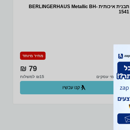
תבנית איכותית BERLINGERHAUS Metallic BH-
1541
מחיר מיוחד
79 ₪
עד 6 ימי עסקים
₪15 למשלוח
קנו עכשיו
ב- סטוק EXPRESS+