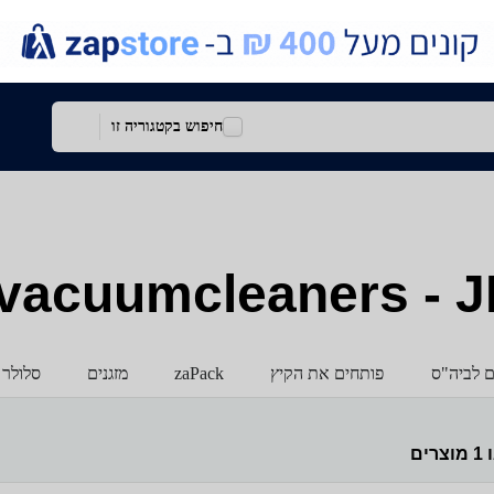
חיפוש בקטגוריה זו
ם לביה"ס
פותחים את הקיץ
zaPack
מזגנים
סלולר 
ו
1
מוצרים