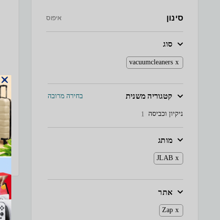
סינון
איפוס
סוג
vacuumcleaners
קטגוריה משנית
בחירה מרובה
ניקיון וכביסה
1
מותג
JLAB
אתר
Zap