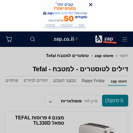
ל-
ראשי
zap store
טוסטרים למטבח Tefal
דילים לטוסטרים - למטבח - Tefal
Happy Friday
מבצעי השבוע
חוזרים לביה"ס
פותחים את 
zap store
סינון
(3)
מיון לפי:
פופולאריות
מצנם 4 פרוסות TEFAL
טפאל TL330D