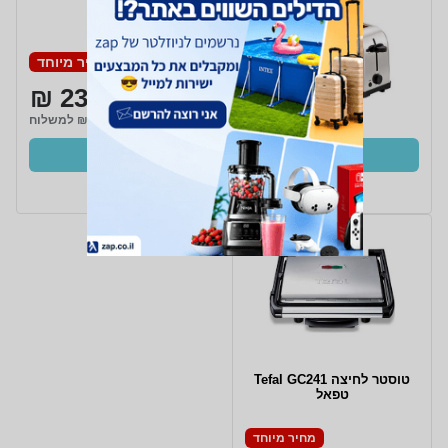
מחיר מיוחד
235 ₪
₪29 למשלוח
קנו עכשיו
ב- חשמל חכם+
טוסטר לחיצה Tefal GC241
טפאל
מחיר מיוחד