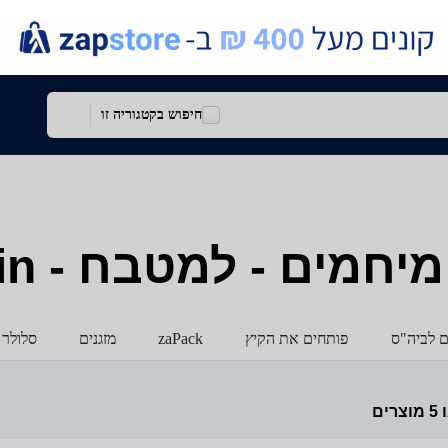
חיפוש בקטגוריה זו
מים - למטבח - Severin
ם לביה"ס
פותחים את הקיץ
zaPack
מזגנים
סלולר 
ו
5
מוצרים