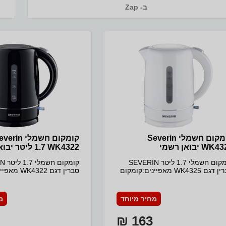
ב- Zap
‏קומקום חשמלי Severin
‏קומקום חשמלי rin
WK ‏יבואן רשמי
WK4322 ‏1.7 ‏ליטר יבואן רשמי
קומקום חשמלי 1.7 ליטר SEVERIN
קומקו
סברין דגם WK4325 מאפיינים:קומקום
סברין דגם 22
חשמלי בקיבולת 1.7 ליטרניקוי קל ומהיר
חשמלי בקיבולת
כות מכסה צירים עם פתח גדולתפעול
בזכות מכסה צירים עם פתח
ט ביד אחת בלבד, פרקטי ונוחבסיס
פשוט ביד אחת בלבד, פרקטי
מחיר מיוחד
מ
מסתובב 360 מעלותכפתור הדלקה
מסתובב 360 מעלותכפ
וכיבוי נורית חיווימקור X-PRESSמפרט
163 ₪
טכניהספק 2200Wקיבולת 1.7
טכני