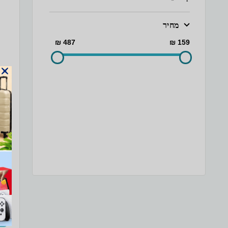
מחיר
487 ₪
159 ₪
‏קומק
ס''מרוחב 23