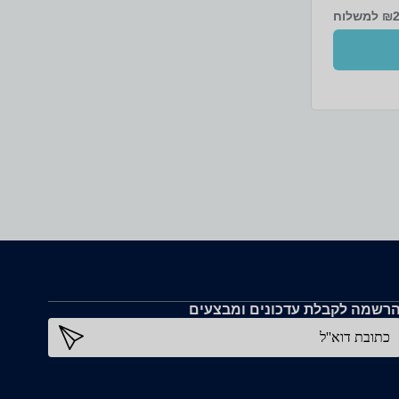
ליטרמק''ט 313019H מידותגובה 23.5
למשלוח
ס''מרוחב 22 ס''מעומק 15.5 ס''ממשקל
רשמה לקבלת עדכונים ומבצעים
כתובת דוא''ל