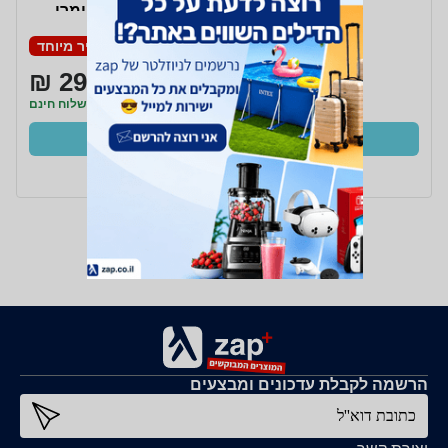
STOCKHOLM סטימרי
דגם CIRRUS NO.2
מחיר מיוחד
295 ₪
משלוח חינם
קנו עכשיו
ב- X-Press+
הרשמה לקבלת עדכונים ומבצעים
כתובת דוא''ל