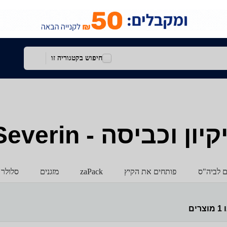
חיפוש בקטגוריה זו
וכביסה - Severin
ם לביה"ס
פותחים את הקיץ
zaPack
מזגנים
סלולר 
ו
1
מוצרים