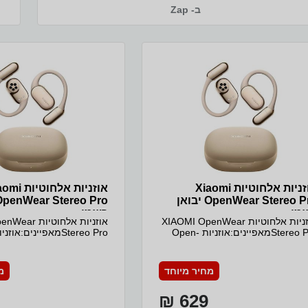
מטר שקע טעינה: USB Type-C עמידות למים ואבק: IPX4* משך
ב- Zap
טעינה חוטית: כ- 90 דקות זמן שימוש והמתנה: אוזניות – עד כ- 5
שעות (ANC כבוי, 50% עוצמת ווליום) המתנה בשימוש במארז –
עד כ- 18.5 שעות עם מארז הטעינה (ANC כבוי, 50% עוצמת
ווליום) קיבולת סוללה: באוזניות: 34mAh | במארז: 440mAh מתח
טעינה חוטית במארז: 5V , 320mA | באוזניות: 5V , 34mA מידות:
משקל: 3.65 גרם לאוזניה, 34.7 גרם למארז ואוזניות אוזניה:
31.1X20.9X22.5 מ"מ , מארז אוזניות: 63.2X53.4X24 מ"מ
לת ערכה: מארז טעינה / זוג אוזניות / מתאמי סיליקון במידות
S,L / מדריך למשתמש וכתב אחריות * אין אחריות על חדירת
נוזלים לאוזניות או למארז הטעינה אחריות: אחריות 12 חודשים ע"י
לטון חשמל ואלקטרוניקה היבואן הרשמי
אוזניות ‏אלחוטיות Xiaomi
אוזניות ‏אלחוטי
OpenWear Stereo Pro יבואן
מי
רשמי
אוזניות אלחוטיות XIAOMI OpenWear
אוזניות אלחוטי
Stereo Proמאפיינים:אוזניות Open-
Wear בעיצוב ארגונומי חדשני ללא
Wear בעיצוב ארגונומי חד
דרת האוזנייה לתעלת האוזןקשת
החדרת האוזנייה לתעלת הא
וזניה מתכווננת ומאפשרת התאמה
האוזניה מתכווננת ומאפש
מחיר מיוחד
מ
טימלית לאוזן, עמידות לאורך
אופטימלית לאוזן, עמידות ל
ומניעת החלקה.איכות סאונד מעולה
זמןומניעת החלקה.איכות סא
629 ₪
עם בס עוצמתי, טוויטר קרמי וצליל Hi-