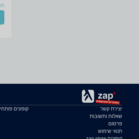
i
הא
מהי
האו
אוז
מבנ
יצירת קשר
קופונים פותחי
שאלות ותשובות
פרסום
תנאי שימוש
קופונים zap store