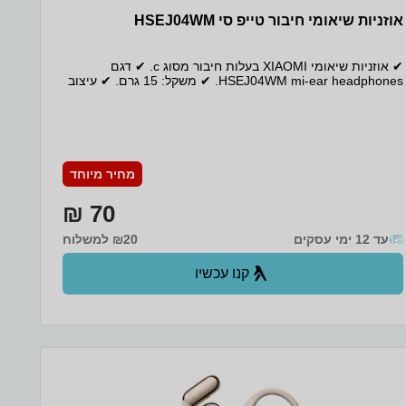
אוזניות שיאומי חיבור טייפ סי HSEJ04WM
✔ אוזניות שיאומי XIAOMI בעלות חיבור מסוג c. ✔ דגם
HSEJ04WM mi-ear headphones. ✔ משקל: 15 גרם. ✔ עיצוב
אטמי אוזניים המתאימים לתעלת האוזן והופכים אותם לנוחים
ללבישה. ✔ חוטי אוזניות בעלות חומר הגנה על הסביבה TPE,
מגע רך, עמידות בטמפרטורה, גמישות גבוהה וכו'. ✔ בקרת
כפתור אחד, קל לשימוש. ✔ חלל האוזניות עשוי מסגסוגת
אלומיניום, וקצהו מתכת תוכנן לאוזן האנושית בצורה מושלמת.
מחיר מיוחד
70 ₪
עד 12 ימי עסקים
₪20 למשלוח
קנו עכשיו
ב- Zap