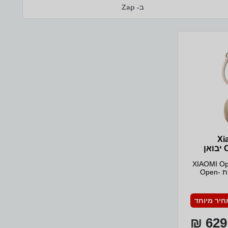
ב- Zap
ות Xiaomi
OpenWear Stereo Pro יבואן
ות XIAOMI OpenWear
Stereo Proמאפיינים:אוזניות Open-
שני ללא
וזןקשת
רת התאמה
חיר מיוחד
אורך
ונד מעולה
629 ₪
עם בס עוצמתי, טוויטר קרמי וצליל Hi-