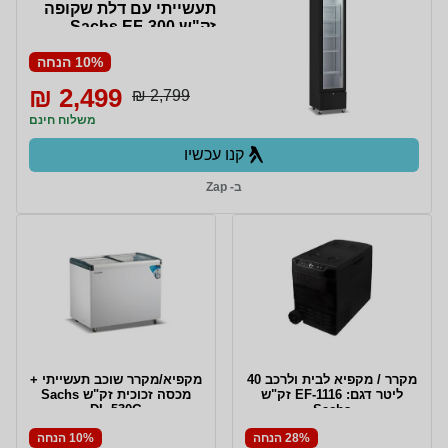
תעשייתי עם דלת שקופה
זק"ש Sachs EF-300
10% הנחה
2,499 ₪
2,799 ₪
משלוח חינם
קנו עכשיו
ב- Zap
מקרר / מקפיא לבית ולרכב 40
מקפיא/מקרר שוכב תעשייתי +
ליטר דגם: EF-1116 זק"ש
מכסה זכוכית זק"ש Sachs
DL-530G
Sachs
28% הנחה
10% הנחה