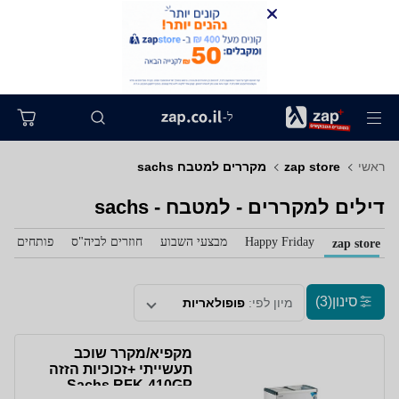
ל-
ראשי
zap store
מקררים למטבח sachs
דילים למקררים - למטבח - sachs
Happy Friday
מבצעי השבוע
חוזרים לביה"ס
פותחים את 
zap store
סינון
(3)
מיון לפי:
פופולאריות
מקפיא/מקרר שוכב
תעשייתי +זכוכיות הזזה
Sachs RFK-410GP