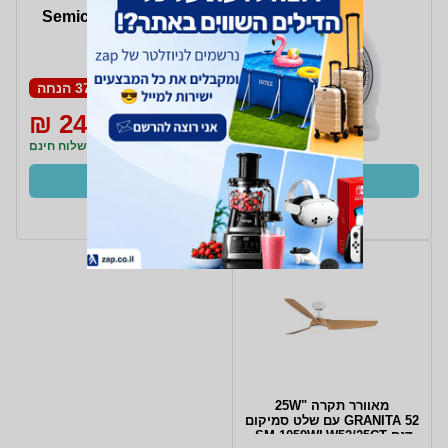
מאוורר רוטורי Semicom
HABF-1684
37% הנחה
249 ₪
399 ₪
משלוח חינם
קנו עכשיו
ב- Zap
מאוורר תקרה "25W
GRANITA 52 עם שלט סמיקום
דגם SM-1059WLW52/25CT-