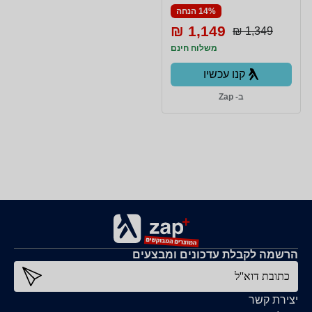
לבן +עץ בהיר semicom
14% הנחה
1,149 ₪
1,349 ₪
משלוח חינם
קנו עכשיו
ב- Zap
הרשמה לקבלת עדכונים ומבצעים
כתובת דוא''ל
יצירת קשר