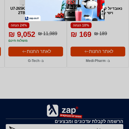
נאובדיול קרם עיניים ושפתיים
מחשב גיימינג U7-265KF+SSD
וישי Vichy במבצע
2TB+32G+RTX 5070
10% הנחה
24% הנחה
9,052 ₪
169 ₪
11,989 ₪
189 ₪
משלוח חינם
לאתר החנות
לאתר החנות
ב- Medi-Pharm
ב- G-Tech
הרשמה לקבלת עדכונים ומבצעים