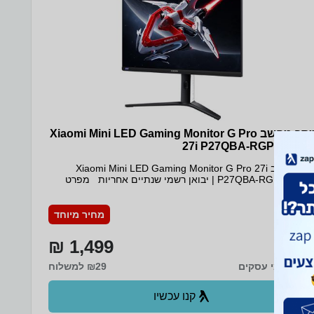
75x75 מ"מ
מסך מחשב Xiaomi Mini LED Gaming Monitor G Pro
27i P27QBA-RGPGL QH
מסך מחשב Xiaomi Mini LED Gaming Monitor G Pro 27i
P27QBA-RGPGL QHD | יבואן רשמי שנתיים אחריות מפרט
טכני: מסך מחשב עם פנל Fast IPS Mini LED בגודל 27 אינצ'
ביחס מימדים 16:9 - אידיאלי ליישומי גיימינג אינטנסיביים וחוויית
צפייה מקצועית, בעיצוב E-sports ייחודי המשלב טבעת RGB
מחיר מיוחד
LED אחורית צבעונית ושוליים צרים במיוחד.טכנולוגיית תאורה
אחורית Mini LED עם Full-array - 1152 אזורים ו-4608 חרוזים
1,499 ₪
ספקים שליטה מדויקת על תצוגת התמונה ומספקת פרטים
מעולים ואפקטים של אור וצל, בשילוב 4 מצבי בקרת תאורה
עד 7 ימי עסקים
₪29 למשלוח
דינאמיים לכל תסריט.תמיכה בטכנולוגיות AMD FreeSyncTM ו-
Adaptive Sync המבטיחות סנכרון חלק של פלט קצב המסגרות בין
כרטיס הגרפי למסך, ומונעות מתיחת וקריעת פריימים והשהיות
קנו עכשיו
בתמונה. מפרטזמן תגובה - 1ms (GTG)קצב ריענון גבוה -