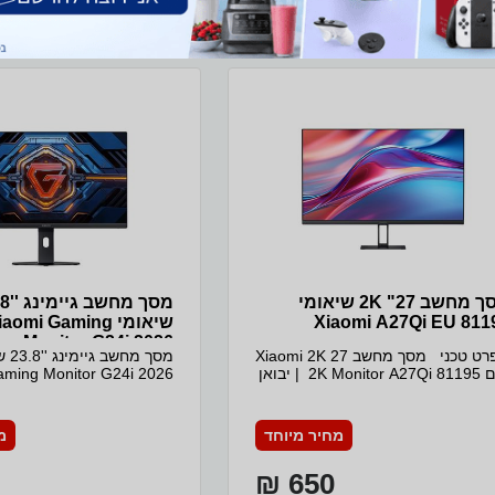
0°C ÷ 40°Cטווח לחות בהפעלה - 20-80% RHאפשרות לתלייה -
ב- Zap
VESA (75*75 ממ) הספקהספק נקוב - 24 וואט מירבימתאם מתח
- 100-240VAC , 50-60Hz | 12V-2A דירוג אנרגטיE צבעשחור
ולת ערכהמסך מחשב, בסיס, מעמד, מתאם לחשמל, כבל
e
ריך למשתמש וכתב אחריות
r
ה
צ
מסך מחשב 27" 2K שיאומי
מסך מחש
Xiaomi A27Qi EU 811
שיאומי aomi Gaming
לחש
Monitor G24i 2026
מפרט טכני מסך מחשב Xiaomi 2K 27
מסך מח
דגם 2K Monitor A27Qi 81195 | יבואן
aming Monitor G24i 2026
מי שנתיים אחריות מפרט טכני:
מסך מחשב עם פנל IPS מהיר בגודל 27
אינצ' מבית שיאומי עם קצב 
אינצ' מבית שיאומי, ביחס מימדים 16:9
מחיר מיוחד
מ
ידיאלי לשימוש יומיומי, עם שוליים
צרים במיוחד.קצב רענון של עד 100Hz -
אידיאלי לשימוש ביישומי גיי
650 ₪
חית ביעילות השהיות וקפיאת
ולשימוש יומיומי.תמיכה בטכ