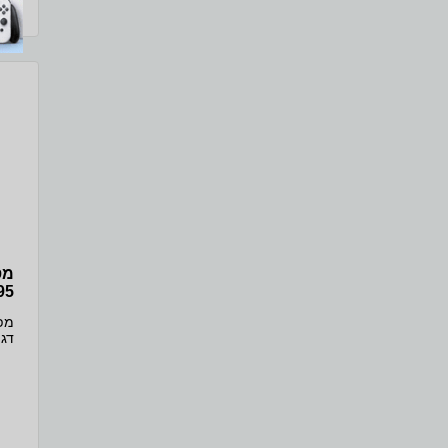
תכ
HDMI, ברגים, מד
95
רש
- א
מפ