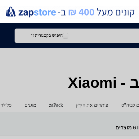
חיפוש בקטגוריה זו
Xia
ם לביה"ס
פותחים את הקיץ
zaPack
מזגנים
סלולר 
ו
6
מוצרים