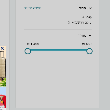
אתר
בחירה מרובה
Zap
4
עולם החשמל+
2
מחיר
1,499 ₪
480 ₪
Hz
ממ
בעב