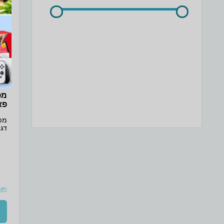
פאוור
ברי