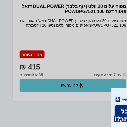
מפוח עלים 20 וולט (גוף בלבד) DUAL POWER דואל
פאוור דגם 106 POWDPG7521
מפוח עלים 20 וולט (גוף בלבד) DUAL POWER דואל פאוור דגם
106 POWDPG7521מאפיינים:מפוח עלים נטען 20 וולטמתח
20Vמהירות אוויר מרבית 145 קמ''שנפח אויר לדקה
3m9.5מהירות סיבוב לדקה 13000 סל''דמשקל 2.8 ק''גלא כולל
סוללה ומטעןניתן לשימוש עם סוללות V/40V20 לכוח עבודה
כפולברקוד 5400338091964מקור X-PRESSאחריות לשלוש
שנים ע''י ברייטקום היבואן הרשמי
מחיר מיוחד
415 ₪
עד 7 ימי עסקים
₪35 למשלוח
קנו עכשיו
ב- Zap