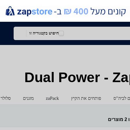
חיפוש בקטגוריה זו
ם לביה"ס
פותחים את הקיץ
zaPack
מזגנים
סלולר 
ו
2
מוצרים