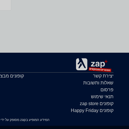
יצירת קשר
קופונים מבצ
שאלות ותשובות
פרסום
תנאי שימוש
קופונים zap store
קופונים Happy Friday
המידע המופיע בzap מסופק על ידי החנויות עצמן ובאחריותן בלבד. במידה ונתקלת בבעיה כלשהי בנתונים המוצגים באתר, אנא שלח אלינו הודעה ואנו נטפל בעניין.