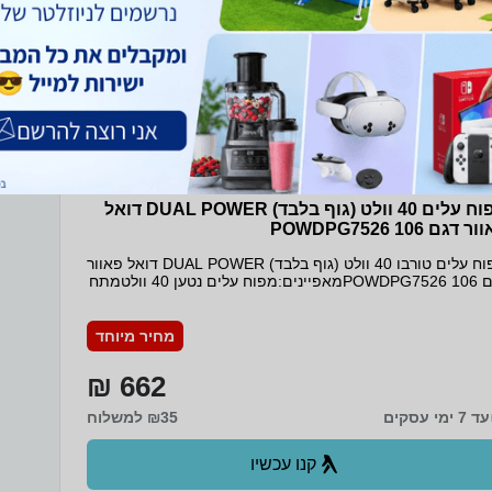
מפוח עלים 40 וולט (גוף בלבד) DUAL POWER דואל
 דגם 106 POWDPG7526
מפוח עלים טורבו 40 וולט (גוף בלבד) DUAL POWER דואל פאוור
דגם 106 POWDPG7526מאפיינים:מפוח עלים נטען 40 וולטמתח
V40מהירות אוויר מרבית 200 קמ''שנפח אויר לדקה
3m13.8מהירות סיבוב לדקה 9000-23000 סל''דמשקל 3.8 ק''גלא
כולל סוללה ומטעןניתן לשימוש עם סוללות V40ברקוד
מחיר מיוחד
5400338091964מקור X-PRESSאחריות לשלוש שנים ע''י
יטקום היבואן הרשמי
662 ₪
עד 7 ימי עסקים
₪35 למשלוח
קנו עכשיו