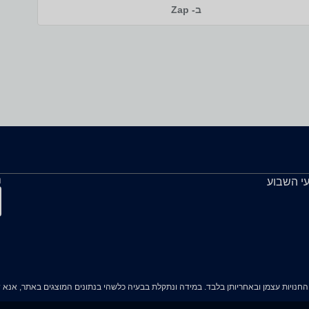
ב- Zap
ה
עי השבוע