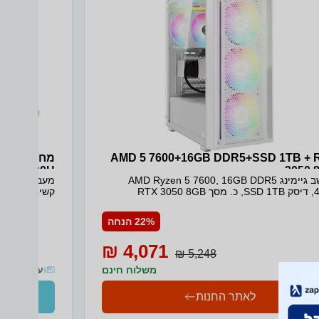
AMD 5 7600+16GB DDR5+SSD 1TB + 
3050 
מחשב גיימינג AMD Ryzen 5 7600, 16GB DDR5
80) WIN11
RTX 3050
ard SILVER
איסוף והחזרה מ
22% הנחה
4,071 ₪
5,248 ₪
משלוח חינם
עד 10 ימי עסקים
לאתר החנות