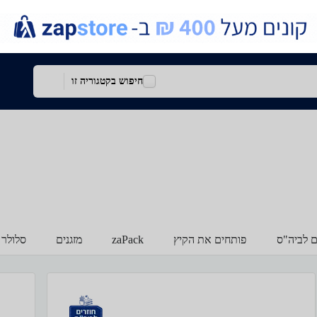
חיפוש בקטגוריה זו
ם לביה"ס
פותחים את הקיץ
zaPack
מזגנים
סלולר 