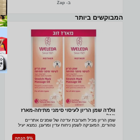
ב- Zap
לנעימה יותר. המחשב מגיע עם 16GB זיכרון ו-1TB כונן
SSD גדול ומהיר, כך שיש מקום נרחב לכל התוכנות,
הקבצים והתמונות בלי דאגה למקום, ומערכת ההפעלה
המבוקשים ביותר
והיישומים נטענים במהירות. המארז הדק בגוון Cosmic
Blue במשקל של כ-1.6 קג קל לנשיאה יומיומית. זהו
מחשב נייד עם מסך מגע ואחסון גדול שנותן שילוב מצוין
של ביצועים, נוחות ומחיר. ה-Lenovo Slim 3 עם האחסון
הגדול מתאים כמחשב נייד לסטודנטים, כמחשב נייד
לעבודה מהבית וכמחשב נייד לצילום ולאחסון תמונות.
ה-1TB נותן מקום נרחב לספריות תמונות, לסרטונים
ולקבצי עבודה, ומסך המגע מפרט טכני מקט יצרן:
83K4000RUS מסך: 15.3 WUXGA (1920x1200) IPS
300nits Anti-glare, 45% NTSC, 60Hz, Touch יחס
מסך לגוף: 90.7% סוג מכשיר: מחשב נייד מסך מגע: On-
cell, 10-point Multi-touch יחס מסך לגוף: 90.7%
מעבד: Intel Core 5 210H, 8 (4P+4E) ליבות, 12
threads, עד 4.8GHz ערכת שבבים: Intel SoC Platform
זיכרון RAM: 16GB DDR5-4800 אחריות ושירות אחריות
יצרן 36 חודשים (ATOMIC) מקט ופרטי דגם מקט יצרן:
83K4000RUS קוד מוצר יבואן: 3044
וולדה שמן הריון לעיסוי סימני מתיחה-מארז
זוגי!
שמן הריון מכיל תערובת עדינה של שמנים אתריים
טהורים, המעניקה לשמן ניחוח עדין ומרענן. נמצא יעיל
בהפחתת סימני מתיחה ובשיפור האלסטיות של העור
בשימוש יום יומי.
9% הנחה