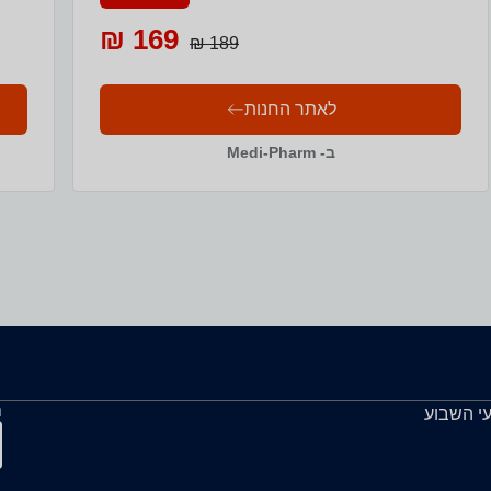
169 ₪
189 ₪
לאתר החנות
ב- Medi-Pharm
ה
עי השבוע