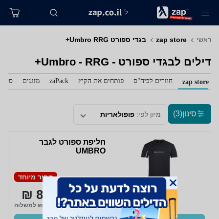
ל-
ראשי
zap store
בגדי ספורט Umbro RRG+
דילים לבגדי ספורט - Umbro - RRG+
חוזרים לביה"ס
פותחים את הקיץ
zaPack
מזגנים
סלול
zap store
סינון
(3)
מיון לפי:
פופולאריות
חליפת ספורט לגבר
UMBRO
מחיר מיוחד
89 ₪
₪17 למשלוח