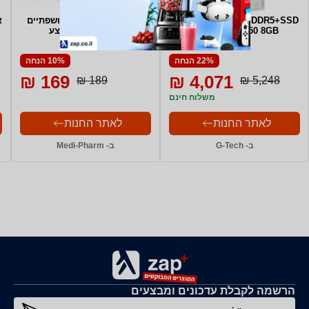
AMD 5 7600+16GB DDR5+SSD
נאובדיול קרם עיניים ושפתיים
א
1TB + RTX 3050 8GB
וישי Vichy במבצע
22% הנחה
10% הנחה
169 ₪
4,071 ₪
189 ₪
5,248 ₪
משלוח חינם
לאתר החנות
לאתר החנות
ב- G-Tech
ב- Medi-Pharm
הרשמה לקבלת עדכונים ומבצעים