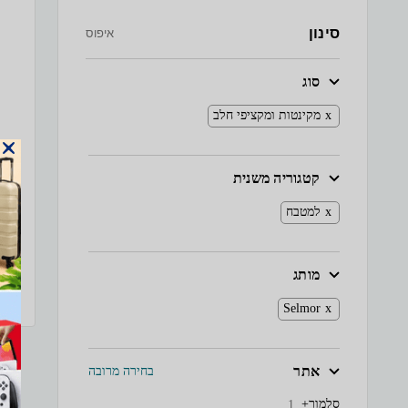
סינון
איפוס
סוג
מקינטות ומקציפי חלב
קטגוריה משנית
למטבח
מותג
Selmor
אתר
בחירה מרובה
סלמור+
1