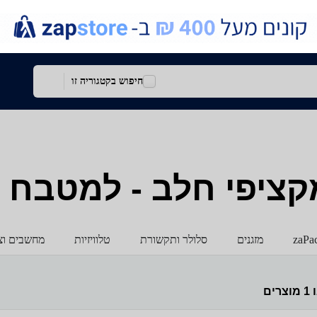
חיפוש בקטגוריה זו
פי חלב - למטבח - elmor
zaPa
מזגנים
סלולר ותקשורת
טלוויזיות
מחשבים וצי
ו
1
מוצרים