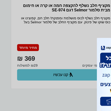
מקציף חלב נשלף להקצפה חמה או קרה או חימום
מבית סלמור Selmor דגם SE-974
מקציף חלב נשלף לכוס מושלמת ומפנקת! חלב חם, קפוצינו או
כוס שוקו של פינוק. עם מקציף החלב של סלמור Selmor בעל
מיכל הקצפה גדול ו- 3 פעולות: הקצפה חמה, הקצפה קרה
וחימום החלב. תוכלו להכין כל זאת ועוד בנוחות ובמהירות.
למכשיר, מיכל הקצפה גדול, להקצפה עד 150 מ"ל חלב (לשתי
כוסות קפה בממוצע), לחימום עד 250 מ"ל חלב. מיכל ההקצפה
נשלף ואינו מכיל רכיבים חשמליים כך שמאפשר שטיפה נוחה
ובטוחה גם במדיח! תהנו !
מחיר מיוחד
369 ₪
עד 7 ימי עסקים
₪29 למשלוח
קנו עכשיו
ב- סלמור+