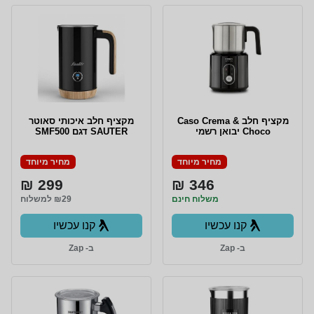
‏מקציף חלב Caso Crema &
מקציף חלב איכותי סאוטר
Choco יבואן רשמי
SAUTER דגם SMF500
מחיר מיוחד
מחיר מיוחד
299 ₪
346 ₪
משלוח חינם
₪29 למשלוח
קנו עכשיו
קנו עכשיו
ב- Zap
ב- Zap