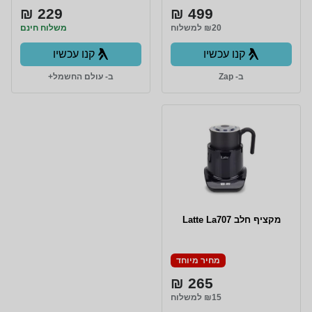
229 ₪
499 ₪
₪20 למשלוח
משלוח חינם
קנו עכשיו
קנו עכשיו
ב- Zap
ב- עולם החשמל+
‏מקציף חלב Latte La707
מחיר מיוחד
265 ₪
₪15 למשלוח