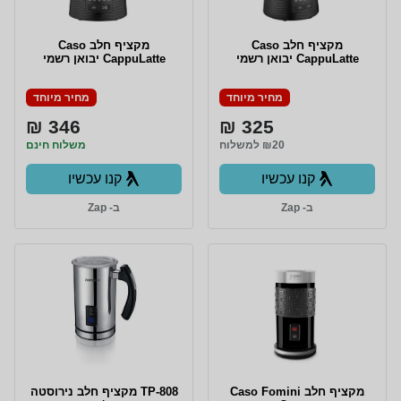
‏מקציף חלב Caso
‏מקציף חלב Caso
CappuLatte יבואן רשמי
CappuLatte יבואן רשמי
מחיר מיוחד
מחיר מיוחד
346 ₪
325 ₪
₪20 למשלוח
משלוח חינם
קנו עכשיו
קנו עכשיו
ב- Zap
ב- Zap
מקציף חלב Caso Fomini
TP-808 מקציף חלב נירוסטה