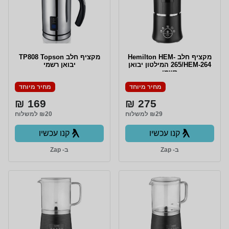
‏מקציף חלב Hemilton HEM-
מקציף חלב TP808 Topson
265/HEM-264 המילטון יבואן
יבואן רשמי
רשמי
מחיר מיוחד
מחיר מיוחד
169 ₪
275 ₪
₪29 למשלוח
₪20 למשלוח
קנו עכשיו
קנו עכשיו
ב- Zap
ב- Zap