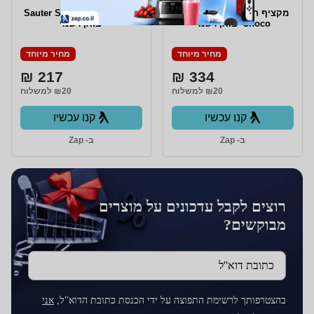
‏מקציף חלב Caso Crema &
מקציף חלב Sauter SMF600
Choco יבואן רשמי
יבואן רשמי
מחיר מיוחד
מחיר מיוחד
217 ₪
334 ₪
₪20 למשלוח
₪20 למשלוח
קנו עכשיו
קנו עכשיו
ב- Zap
ב- Zap
רוצים לקבל עדכונים על מוצרים
מבוקשים?
כתובת דוא''ל
בהצטרפותך לרשימת התפוצה על ידי הכנסת כתובת הדוא"ל,
אני