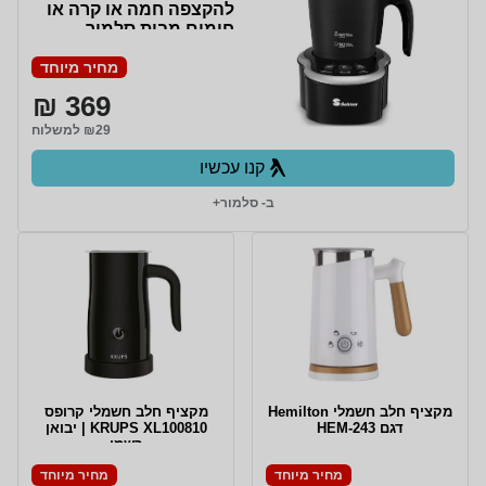
להקצפה חמה או קרה או
חימום מבית סלמור
Selmor דגם SE-974
מחיר מיוחד
369 ₪
₪29 למשלוח
קנו עכשיו
ב- סלמור+
מקציף חלב חשמלי Hemilton
מקציף חלב חשמלי קרופס
דגם HEM-243
KRUPS XL100810 | יבואן
רשמי
מחיר מיוחד
מחיר מיוחד