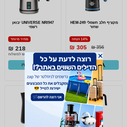
מקציף חלב חשמלי HEM-249
UNIVERSE NRI947 יבואן
שחור
רשמי
14% הנחה
מחיר מיוחד
305 ₪
356 ₪
218 ₪
משלוח חינם
₪20 למשלוח
קנו עכשיו
קנו עכשיו
ב- Zap
ב- Zap