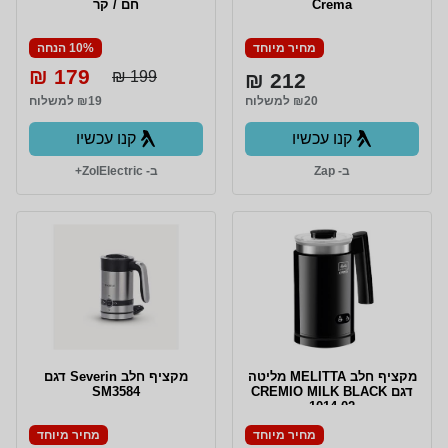
Crema
חם / קר
מחיר מיוחד
10% הנחה
179 ₪
199 ₪
212 ₪
₪20 למשלוח
₪19 למשלוח
קנו עכשיו
קנו עכשיו
ב- Zap
ב- ZolElectric+
מקציף חלב MELITTA מליטה
מקציף חלב Severin דגם
דגם CREMIO MILK BLACK
SM3584
1014-02
מחיר מיוחד
מחיר מיוחד