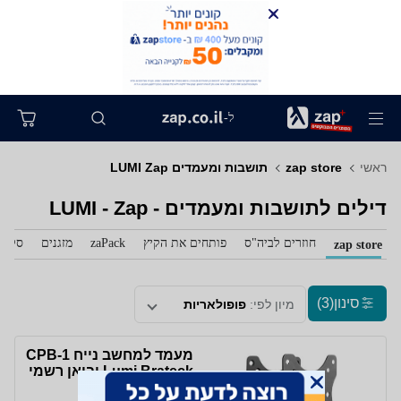
ל-
ראשי
zap store
תושבות ומעמדים LUMI Zap
דילים לתושבות ומעמדים - LUMI - Zap
חוזרים לביה"ס
פותחים את הקיץ
zaPack
מזגנים
סלול
zap store
סינון
(3)
מיון לפי:
פופולאריות
‏מעמד למחשב נייח CPB-1
Lumi Brateck יבואן רשמי