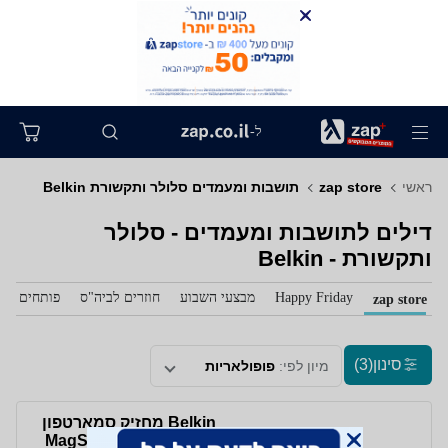
ל-
ראשי
zap store
תושבות ומעמדים סלולר ותקשורת Belkin
דילים לתושבות ומעמדים - סלולר
ותקשורת - Belkin
Happy Friday
מבצעי השבוע
חוזרים לביה"ס
פותחים את 
zap store
סינון
(3)
מיון לפי:
פופולאריות
Belkin מחזיק סמארטפון
עם טכנולוגיית MagSafe