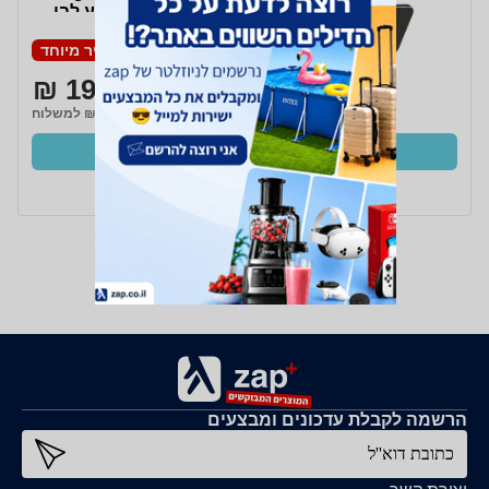
למחשבי Mac בצבע לבן
745883847709
מחיר מיוחד
199 ₪
₪19 למשלוח
קנו עכשיו
ב- Zap
הרשמה לקבלת עדכונים ומבצעים
כתובת דוא''ל