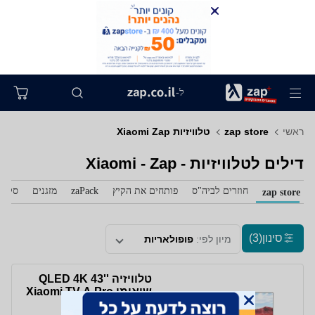
ל-
ראשי
zap store
טלוויזיות Xiaomi Zap
דילים לטלוויזיות - Xiaomi - Zap
חוזרים לביה"ס
פותחים את הקיץ
zaPack
מזגנים
סלול
zap store
סינון
(3)
מיון לפי:
פופולאריות
טלוויזיה ''43 QLED 4K
שיאומי Xiaomi TV A Pro
43'' דגם 81118