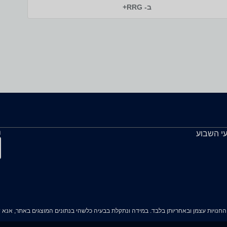
ב- RRG+
ה
עי השבוע