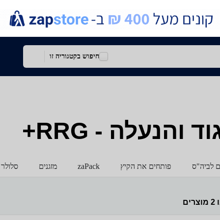
חיפוש בקטגוריה זו
 והנעלה - RRG+
ם לביה"ס
פותחים את הקיץ
zaPack
מזגנים
סלולר 
ו
2
מוצרים