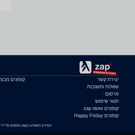
יצירת קשר
קופונים מבצ
שאלות ותשובות
פרסום
תנאי שימוש
קופונים zap store
קופונים Happy Friday
המידע המופיע בzap מסופק על ידי החנויות עצמן ובאחריותן בלבד. במידה ונתקלת בבעיה כלשהי בנתונים המוצגים באתר, אנא שלח אלינו הודעה ואנו נטפל בעניין.