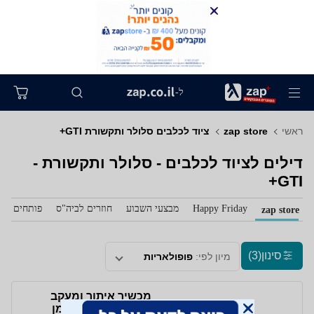
ל-
ראשי
zap store
ציוד לכלבים סלולר ותקשורת GTI+
דילים לציוד לכלבים - סלולר ותקשורת -
GTI+
Happy Friday
מבצעי השבוע
חוזרים לביה"ס
פותחים את 
zap store
סינון
(3)
מיון לפי:
פופולאריות
מכשיר איתור ומעקב
לבעלי חיים 4G בזמן