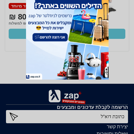
פאוור דגם 106
POWDP77100
מחיר מיוחד
808 ₪
₪35 למשלוח
קנו עכשיו
ב- Zap
הרשמה לקבלת עדכונים ומבצעים
כתובת דוא''ל
יצירת קשר
שאלות ותשובות