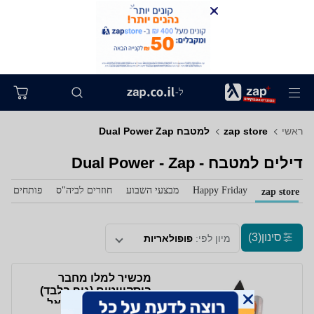
ל-
ראשי
zap store
למטבח Dual Power Zap
דילים למטבח - Dual Power - Zap
Happy Friday
מבצעי השבוע
חוזרים לביה"ס
פותחים את 
zap store
סינון
(3)
מיון לפי:
פופולאריות
מכשיר למלו מחבר
ביסקוויטים (גוף בלבד)
DUAL POWER דואל