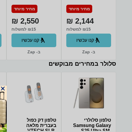
inch 128GB בצבע
inch 256GB בצבע
GB
מחיר מיוחד
מחיר מיוחד
Yellow
Yellow
2,550 ₪
2,144 ₪
₪15 למשלוח
₪15 למשלוח
קנו עכשיו
קנו עכשיו
ב- Zap
ב- Zap
סלולר במחירים מבוקשים
טלפון סלולרי
טלפון דק כפול
Samsung Galaxy
בעברית מלאה
S25 Ultra SM-
VTECH SLB-
דגם