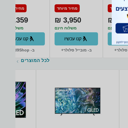
S928B/DS 512GB
S928B
יר מיוחד
מחיר מיוחד
מחיר מיוחד
12GB RAM סמסונג
2,359 ₪
3,950 ₪
3,54
שלוח חינם
משלוח חינם
משלוח חינם
עכשיו
קנו עכשיו
קנו עכשיו
 סלולר+
ב- מובייל סלולר+
ב- d9Shop+
לכל המוצרים