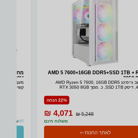
AMD 5 7600+16GB DDR5+SSD 1TB + 
3050 
מחשב גיימינג AMD Ryzen 5 7600, 16GB DDR5
80) WIN11
RTX 3050
ard SILVER
איסוף והחזרה מ
22% הנחה
4,071 ₪
5,248 ₪
משלוח חינם
עד 10 ימי עסקים
לאתר החנות