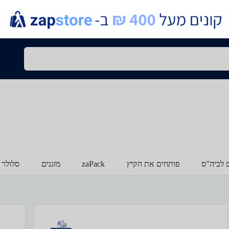
ם לביה"ס
פותחים את הקיץ
zaPack
מזגנים
סלולר 