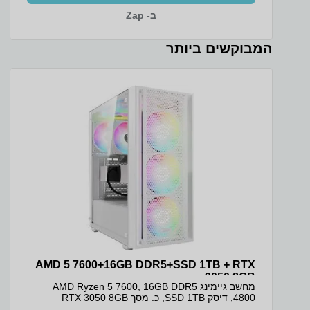
נוחה גם בתאורה חלשה, מה שהופך את העבודה בערב
ב- Zap
לנעימה יותר. המחשב מגיע עם 16GB זיכרון ו-1TB כונן
SSD גדול ומהיר, כך שיש מקום נרחב לכל התוכנות,
הקבצים והתמונות בלי דאגה למקום, ומערכת ההפעלה
המבוקשים ביותר
והיישומים נטענים במהירות. המארז הדק בגוון Cosmic
Blue במשקל של כ-1.6 קג קל לנשיאה יומיומית. זהו
מחשב נייד עם מסך מגע ואחסון גדול שנותן שילוב מצוין
של ביצועים, נוחות ומחיר. ה-Lenovo Slim 3 עם האחסון
הגדול מתאים כמחשב נייד לסטודנטים, כמחשב נייד
לעבודה מהבית וכמחשב נייד לצילום ולאחסון תמונות.
ה-1TB נותן מקום נרחב לספריות תמונות, לסרטונים
ולקבצי עבודה, ומסך המגע מפרט טכני מקט יצרן:
83K4000RUS מסך: 15.3 WUXGA (1920x1200) IPS
300nits Anti-glare, 45% NTSC, 60Hz, Touch יחס
מסך לגוף: 90.7% סוג מכשיר: מחשב נייד מסך מגע: On-
cell, 10-point Multi-touch יחס מסך לגוף: 90.7%
מעבד: Intel Core 5 210H, 8 (4P+4E) ליבות, 12
threads, עד 4.8GHz ערכת שבבים: Intel SoC Platform
זיכרון RAM: 16GB DDR5-4800 אחריות ושירות אחריות
יצרן 36 חודשים (ATOMIC) מקט ופרטי דגם מקט יצרן:
83K4000RUS קוד מוצר יבואן: 3044
AMD 5 7600+16GB DDR5+SSD 1TB + RTX
3050 8GB
מחשב גיימינג AMD Ryzen 5 7600, 16GB DDR5
4800, דיסק SSD 1TB, כ. מסך RTX 3050 8GB