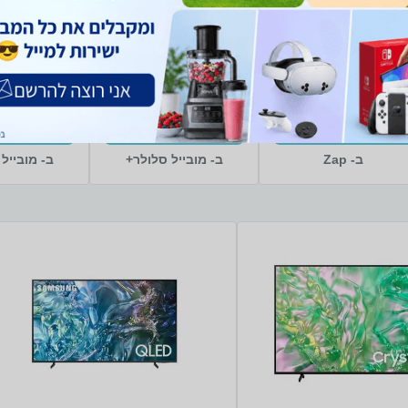
/DS 256GB
256GB 8GB RAM
14% הנחה
מחיר מיוחד
מח
סמסונג
12GB RAM סמסונג
0 ₪
1,220 ₪
395 ₪
461 ₪
משלוח חינם
משלוח חינם
מ
קנו עכשיו
קנו עכשיו
קנו 
ב- Zap
ב- מובייל סלולר+
ב- מובייל