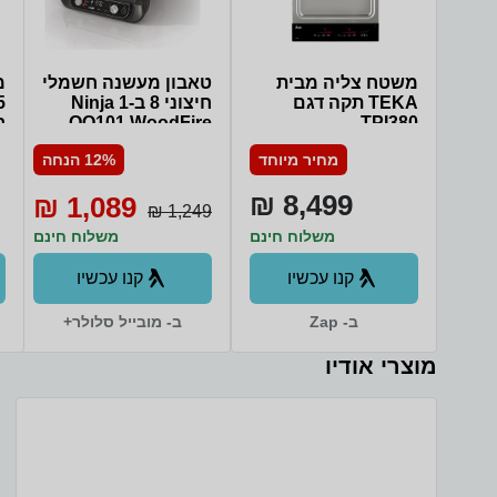
משטח צליה מבית
טאבון מעשנה חשמלי
TEKA תקה דגם
חיצוני 8 ב-1 Ninja
oring
TPI380
OO101 WoodFire
ר
תומכים על יד
2400W
Game אוט
מחיר מיוחד
12% הנחה
ode (ALLM),
8,499 ₪
1,089 ₪
n Xcelerator
1,249 ₪
משלוח חינם
משלוח חינם
קנו עכשיו
קנו עכשיו
ב- Zap
ב- מובייל סלולר+
מוצרי אודיו