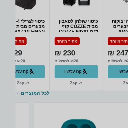
TV עם מערכת הפעלה Tizen 8 עם
ממשק דור חדש 2024: WIFI מובנה +
חיבור קווי, אפליקציות, דפדפן, שיתוף
ושיקוף תוכן, Smart things – תמיכה
 יצוקות
כיסוי שולחן לטאבון
כיסוי לגרילי 3-4
ושליטה מרחוק בבית חכם + Matter/IOT
באופן ישיר ובלעדי – PC ON TV, כיול
יל גז 4 מבערים
מבית COZZE קוזי
מבערים מבית
תמונה חכם ומידע אישי מוגן – Knox
AMGAZ
דגם COZZE-90301
COLEMAN קולמן
תמיכה ב- Apple AirPlay2, Daily, מסך
דגם 10093W
פתיחה חכם Tap view- Mirroring שיקוף
יר מיוחד
מחיר מיוחד
מחיר מיוחד
AMGA
מהיר מטלפונים ניידים תומכים על ידי
הקשה בלבד: כן + Multi View צפיה ב-2
129 ₪
230 ₪
247 
מקורות יחד מצב Game אוטומטי ייחודי
Auto
לחוויית משחק מושלמת בזמן אמת: Auto
משלוח
₪20 למשלוח
₪20 למשלוח
Low Latency Mode (ALLM) Motion
Xcelerator Super Ultra – Wide Game
עכשיו
קנו עכשיו
קנו עכשיו
View & Bar לוח בקרה חכם דור 4
Ambient mode – מצבי אווירה מגוונים
בהמתנה, אפקט טלוויזיה שקופה, מידע,
ב- Zap
ב- Zap
תמונות ועוד: כן – Ambient mode +
תמיכה ב-NFT Music wall – תצוגת
לכל המוצרים
מוזיקה אקטיבית משתנה: תמיכה ב-NFT