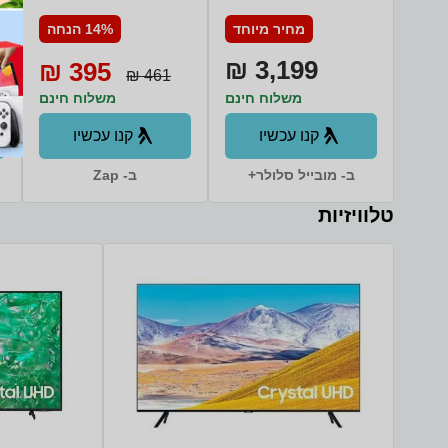
FS6414TW
S938B/DS 512GB
מחיר מיוחד
14% הנחה
12GB RAM סמסונג
3,199 ₪
395 ₪
461 ₪
משלוח חינם
משלוח חינם
קנו עכשיו
קנו עכשיו
ב- מובייל סלולר+
ב- Zap
טלוויזיות