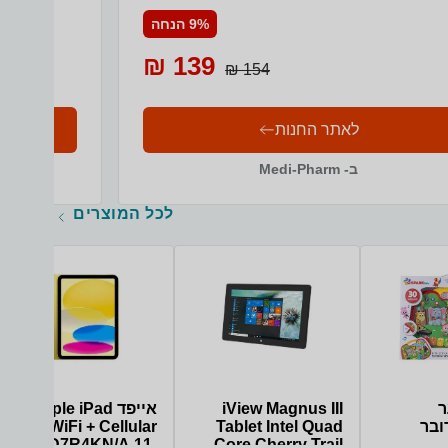
ש יום יומי.
9% הנחה
139 ₪
154 ₪
לאתר החנות
ב- Medi-Pharm
לכל המוצרים
ר
iView Magnus III
אייפד Apple iPad
ובר
Tablet Intel Quad
2025 WiFi + Cellular
MD7R4KN/A 11-
Core Cherry Trail