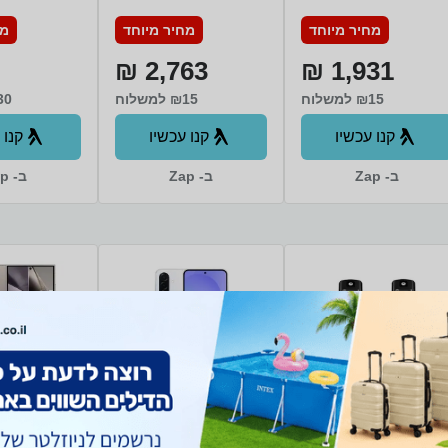
256 בצבע Yellow
inch 512GB בצבע
מחיר מיוחד
מחיר מיוחד
מח
Yellow
2,763 ₪
1,931 ₪
₪15 למשלוח
₪15 למשלוח
₪30 ל
קנו עכשיו
קנו עכשיו
קנו 
ב- Zap
ב- Zap
ב- Zap
טלפון אלחוטי 2
טלפון סלולרי
טלפון סלולר
שלוחות Motorola
Samsung Galaxy
ng Galaxy
 T202 צבע שחור
A36 SM-A366B/DS
4 Ultra SM-