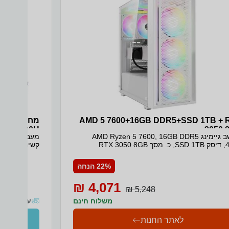
AMD 5 7600+16GB DDR5+SSD 1TB + 
3050 
מחשב גיימינג AMD Ryzen 5 7600, 16GB DDR5
80) WIN11
RTX 3050
ard SILVER
איסוף והחזרה מ
22% הנחה
4,071 ₪
5,248 ₪
משלוח חינם
עד 10 ימי עסקים
לאתר החנות