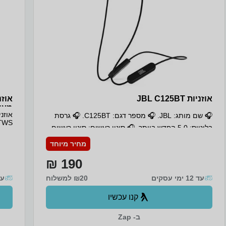
אוזניות JBL C125BT
אוזנ
מעוצבות TWS
🎧 שם מותג: JBL. 🎧 מספר דגם: C125BT. 🎧 גרסת
בלוטוס: 5.0 החדש ביותר. 🎧 סינון רעשים: סינון רעשים
הקטנ
הביצ
פסיבי. 🎧 כפתורי שליטה: כולל 3 כפתורי שליטה על
מחיר מיוחד
קומפ
השלט. 🎧 זמן טעינה: שעתיים. 🎧 זמן עבודה: עד 9
עם מ
190 ₪
האוז
שעות. 🎧 כולל מיקרופון. 🎧 מגנט לאוזניות.
ולנה
עד 12 ימי עסקים
₪20 למשלוח
עד 6 י
הקומ
קנו עכשיו
ב- Zap