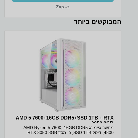
נוחה גם בתאורה חלשה, מה שהופך את העבודה בערב
ב- Zap
לנעימה יותר. המחשב מגיע עם 16GB זיכרון ו-1TB כונן
SSD גדול ומהיר, כך שיש מקום נרחב לכל התוכנות,
הקבצים והתמונות בלי דאגה למקום, ומערכת ההפעלה
המבוקשים ביותר
והיישומים נטענים במהירות. המארז הדק בגוון Cosmic
Blue במשקל של כ-1.6 קג קל לנשיאה יומיומית. זהו
מחשב נייד עם מסך מגע ואחסון גדול שנותן שילוב מצוין
של ביצועים, נוחות ומחיר. ה-Lenovo Slim 3 עם האחסון
הגדול מתאים כמחשב נייד לסטודנטים, כמחשב נייד
לעבודה מהבית וכמחשב נייד לצילום ולאחסון תמונות.
ה-1TB נותן מקום נרחב לספריות תמונות, לסרטונים
ולקבצי עבודה, ומסך המגע מפרט טכני מקט יצרן:
83K4000RUS מסך: 15.3 WUXGA (1920x1200) IPS
300nits Anti-glare, 45% NTSC, 60Hz, Touch יחס
מסך לגוף: 90.7% סוג מכשיר: מחשב נייד מסך מגע: On-
cell, 10-point Multi-touch יחס מסך לגוף: 90.7%
מעבד: Intel Core 5 210H, 8 (4P+4E) ליבות, 12
threads, עד 4.8GHz ערכת שבבים: Intel SoC Platform
זיכרון RAM: 16GB DDR5-4800 אחריות ושירות אחריות
יצרן 36 חודשים (ATOMIC) מקט ופרטי דגם מקט יצרן:
83K4000RUS קוד מוצר יבואן: 3044
AMD 5 7600+16GB DDR5+SSD 1TB + RTX
3050 8GB
מחשב גיימינג AMD Ryzen 5 7600, 16GB DDR5
4800, דיסק SSD 1TB, כ. מסך RTX 3050 8GB