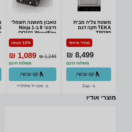
משטח צליה מבית
טאבון מעשנה חשמלי
TEKA תקה דגם
חיצוני 8 ב-1 Ninja
oring
TPI380
OO101 WoodFire
ר
תומכים על יד
2400W
Game אוט
מחיר מיוחד
12% הנחה
ode (ALLM),
8,499 ₪
1,089 ₪
n Xcelerator
1,249 ₪
משלוח חינם
משלוח חינם
קנו עכשיו
קנו עכשיו
ב- Zap
ב- מובייל סלולר+
מוצרי אודיו