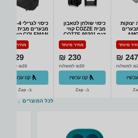
TV עם מערכת הפעלה Tizen 8 עם
ממשק דור חדש 2024: WIFI מובנה +
חיבור קווי, אפליקציות, דפדפן, שיתוף
ושיקוף תוכן, Smart things – תמיכה
 יצוקות
כיסוי שולחן לטאבון
כיסוי לגרילי 3-4
ושליטה מרחוק בבית חכם + Matter/IOT
באופן ישיר ובלעדי – PC ON TV, כיול
יל גז 4 מבערים
מבית COZZE קוזי
מבערים מבית
תמונה חכם ומידע אישי מוגן – Knox
AMGAZ
דגם COZZE-90301
COLEMAN קולמן
תמיכה ב- Apple AirPlay2, Daily, מסך
דגם 10093W
פתיחה חכם Tap view- Mirroring שיקוף
יר מיוחד
מחיר מיוחד
מחיר מיוחד
AMGA
מהיר מטלפונים ניידים תומכים על ידי
הקשה בלבד: כן + Multi View צפיה ב-2
129 ₪
230 ₪
247 
מקורות יחד מצב Game אוטומטי ייחודי
Auto
לחוויית משחק מושלמת בזמן אמת: Auto
משלוח
₪20 למשלוח
₪20 למשלוח
Low Latency Mode (ALLM) Motion
Xcelerator Super Ultra – Wide Game
עכשיו
קנו עכשיו
קנו עכשיו
View & Bar לוח בקרה חכם דור 4
Ambient mode – מצבי אווירה מגוונים
בהמתנה, אפקט טלוויזיה שקופה, מידע,
ב- Zap
ב- Zap
תמונות ועוד: כן – Ambient mode +
תמיכה ב-NFT Music wall – תצוגת
לכל המוצרים
מוזיקה אקטיבית משתנה: תמיכה ב-NFT