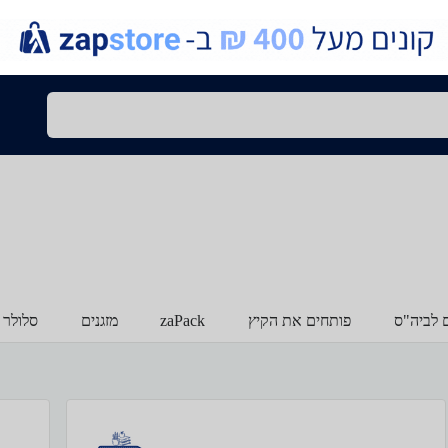
ם לביה"ס
פותחים את הקיץ
zaPack
מזגנים
סלולר 