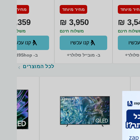
S928B/DS 512GB
S928B
יר מיוחד
מחיר מיוחד
מחיר מיוחד
12GB RAM סמסונג
2,359 ₪
3,950 ₪
3,54
שלוח חינם
משלוח חינם
משלוח חינם
עכשיו
קנו עכשיו
קנו עכשיו
 סלולר+
ב- מובייל סלולר+
ב- d9Shop+
לכל המוצרים