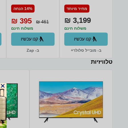
FS6414TW
S938B/DS 512GB
מחיר מיוחד
14% הנחה
12GB RAM סמסונג
3,199 ₪
395 ₪
461 ₪
משלוח חינם
משלוח חינם
קנו עכשיו
קנו עכשיו
ב- מובייל סלולר+
ב- Zap
טלוויזיות