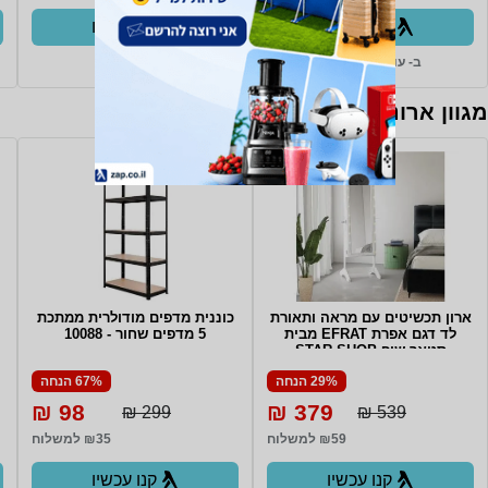
קנו עכשיו
קנו עכשיו
ב- עולם החשמל+
ב- Zap
מגוון ארונות, שידות וכונניות
ארון תכשיטים עם מראה ותאורת
כוננית מדפים מודולרית ממתכת
לד דגם אפרת EFRAT מבית
5 מדפים שחור - 10088
סטאר שופ STAR SHOP
29% הנחה
67% הנחה
98 ₪
379 ₪
299 ₪
539 ₪
₪59 למשלוח
₪35 למשלוח
קנו עכשיו
קנו עכשיו