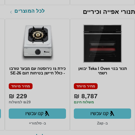
לכל המוצרים
תנורי אפייה וכיריים
תנור בנוי Teka I Oven יבואן
כירת גז נירוסטה עם מבער טורבו
רשמי
- כולל חיישן בטיחות דגם SE-26
מחיר מיוחד
מחיר מיוחד
229 ₪
8,787 ₪
משלוח חינם
₪29 למשלוח
קנו עכשיו
קנו עכשיו
ב- Zap
ב- סלמור+