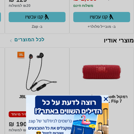
משלוח חינם
₪20 למשלוח
קנו עכשיו
קנו עכשיו
ב- מובייל סלולר+
ב- Zap
לכל המוצרים
מוצרי אודיו
רמקול Bluetooth אלחוטי נייד
אוזניות JBL C125BT
JBL Flip 7 - צבע אדום
מחיר מיוחד
מחיר מיוחד
190 ₪
359 ₪
משלוח חינם
₪20 למשלוח