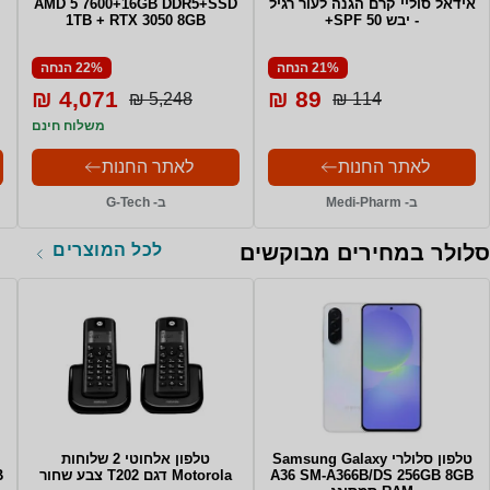
אידאל סוליי קרם הגנה לעור רגיל
AMD 5 7600+16GB DDR5+SSD
- יבש SPF 50+
1TB + RTX 3050 8GB
21% הנחה
22% הנחה
4,071 ₪
89 ₪
5,248 ₪
114 ₪
משלוח חינם
לאתר החנות
לאתר החנות
ב- Medi-Pharm
ב- G-Tech
לכל המוצרים
סלולר במחירים מבוקשים
טלפון סלולרי Samsung Galaxy
טלפון אלחוטי 2 שלוחות
A36 SM-A366B/DS 256GB 8GB
Motorola דגם T202 צבע שחור
B