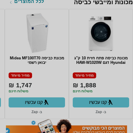
לכל המוצרים
מכונות ומייבשי כביסה
מכונת כביסה פתח חזית 10 ק"ג
מכונת כביסה Midea MF100T70
Hyundai דגם HAW-W1020W
יבואן רשמי
מחיר מיוחד
מחיר מיוחד
1,747 ₪
1,888 ₪
משלוח חינם
משלוח חינם
קנו עכשיו
קנו עכשיו
ב- Zap
ב- Zap