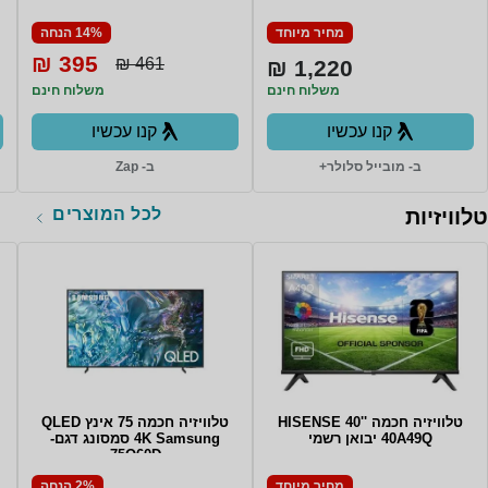
RAM סמסונג
מחיר מיוחד
14% הנחה
395 ₪
461 ₪
1,220 ₪
משלוח חינם
משלוח חינם
קנו עכשיו
קנו עכשיו
ב- מובייל סלולר+
ב- Zap
לכל המוצרים
טלוויזיות
טלוויזיה חכמה ''40 HISENSE
טלוויזיה חכמה 75 אינץ QLED
40A49Q יבואן רשמי
4K Samsung סמסונג דגם-
75Q60D
מחיר מיוחד
2% הנחה