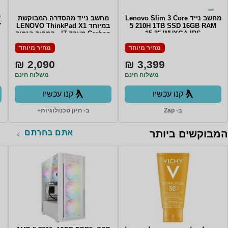
מחשב נייד Lenovo Slim 3 Core
מחשב נייד מהסדרה המבוקשת
™
5 210H 1TB SSD 16GB RAM
במיוחד LENOVO ThinkPad X1
″
15.3" WUXGA IPS
Carbon מעבד I7 - המחיר הנמוך
TOUCHSCREEN Win11 Backlit
בשוק Lenovo Carbon X1 6th
מחיר מיוחד
מחיר מיוחד
Gen i7-8550U/16GB ddr4 (no
Keyboard COSMIC BLUE 3Y
upgrade)/512GB SSD/14" Non
Warrnty
2,090 ₪
3,399 ₪
touch/WIN11Pro
משלוח חינם
משלוח חינם
קנו עכשיו
קנו עכשיו
ב- Zap
ב- חיון טכנולוגיות+
אתם בחרתם
המבוקשים ביותר