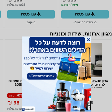
משלוח חינם
₪35 למשלוח
קנו עכשיו
קנו עכשיו
ב- עולם החשמל+
ב- Zap
מגוון ארונות, שידות וכונניות
ארון תכשיטים עם מראה ותאורת
כוננית מדפים מודולרית ממתכת
לד דגם אפרת EFRAT מבית
5 מדפים שחור - 10088
סטאר שופ STAR SHOP
29% הנחה
67% הנחה
98 ₪
379 ₪
299 ₪
539 ₪
₪59 למשלוח
₪35 למשלוח