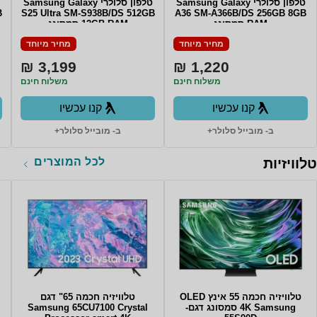
טלפון סלולרי Samsung Galaxy
טלפון סלולרי Samsung Galaxy
B
S25 Ultra SM-S938B/DS 512GB
A36 SM-A366B/DS 256GB 8GB
RAM סמסונג
12GB RAM סמסונג
מחיר מיוחד
מחיר מיוחד
3,199 ₪
1,220 ₪
משלוח חינם
משלוח חינם
קנו עכשיו
קנו עכשיו
ב- מובייל סלולר+
ב- מובייל סלולר+
לכל המוצרים
טלוויזיות
טלוויזיה חכמה 55 אינץ OLED
טלוויזיה חכמה 65" דגם
4K Samsung סמסונג דגם-
Samsung 65CU7100 Crystal