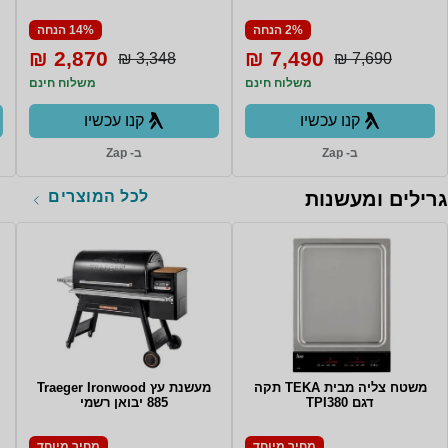
Processor smart 4K
55S90D
2% הנחה
14% הנחה
2,870 ₪
7,490 ₪
3,348 ₪
7,690 ₪
משלוח חינם
משלוח חינם
קנו עכשיו
קנו עכשיו
ב- Zap
ב- Zap
לכל המוצרים
גרילים ומעשנות
משטח צליה מבית TEKA תקה
מעשנת ‏עץ Traeger Ironwood
דגם TPI380
885 יבואן רשמי
מחיר מיוחד
מחיר מיוחד