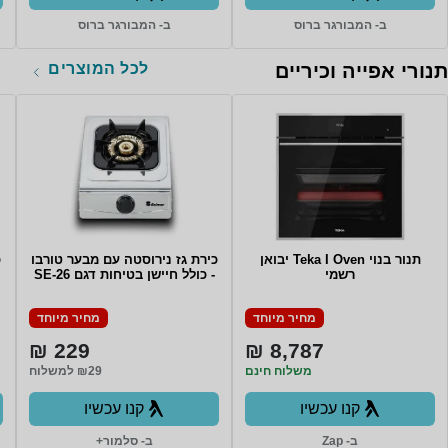
ב- המבורגר ברוס
ב- המבורגר ברוס
לכל המוצרים
תנורי אפייה וכיריים
תנור בנוי Teka I Oven יבואן
כירת גז נירוסטה עם מבער טורבו
רשמי
- כולל חיישן בטיחות דגם SE-26
מחיר מיוחד
מחיר מיוחד
229 ₪
8,787 ₪
משלוח חינם
₪29 למשלוח
קנו עכשיו
קנו עכשיו
ב- Zap
ב- סלמור+