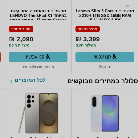
מחשב נייד Lenovo Slim 3 Core
מחשב נייד מהסדרה המבוקשת
D
5 210H 1TB SSD 16GB RAM
במיוחד LENOVO ThinkPad X1
15.3" WUXGA IPS
Carbon מעבד I7 - המחיר הנמוך
TOUCHSCREEN Win11 Backlit
בשוק Lenovo Carbon X1 6th
מחיר מיוחד
מחיר מיוחד
Gen i7-8550U/16GB ddr4 (no
Keyboard COSMIC BLUE 3Y
upgrade)/512GB SSD/14" Non
Warrnty
2,090 ₪
3,399 ₪
touch/WIN11Pro
משלוח חינם
משלוח חינם
קנו עכשיו
קנו עכשיו
ב- Zap
ב- חיון טכנולוגיות+
לכל המוצרים
סלולר במחירים מבוקשים