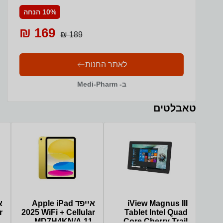
10% הנחה
169 ₪
189 ₪
לאתר החנות
ב- Medi-Pharm
טאבלטים
iView Magnus III
אייפד Apple iPad
r
2025 WiFi + Cellular
Tablet Intel Quad
-
MD7H4KN/A 11-
Core Cherry Trail