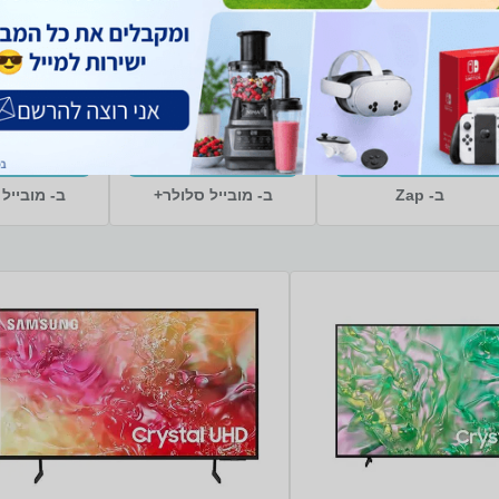
/DS 512GB
S938B/DS 512GB
FS6414T
14% הנחה
מחיר מיוחד
מח
12GB RAM סמסונג
12GB RAM סמסונג
9 ₪
3,199 ₪
395 ₪
461 ₪
משלוח חינם
משלוח חינם
מ
קנו עכשיו
קנו עכשיו
קנו 
ב- Zap
ב- מובייל סלולר+
ב- מובייל