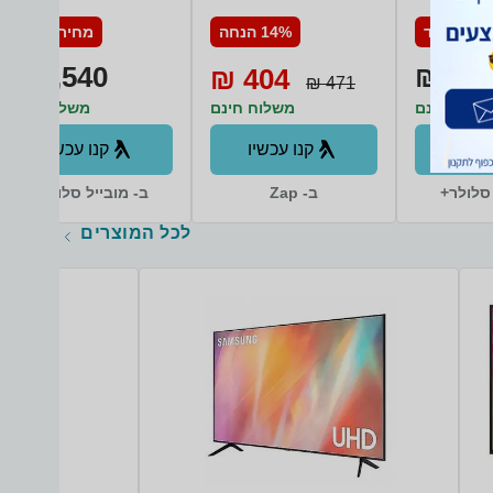
S938B
פנסוניק
S928B/DS 256GB
יר מיוחד
14% הנחה
מחיר מיוחד
12GB RAM סמסונג
3,540 ₪
3,29
404 ₪
471 ₪
שלוח חינם
משלוח חינם
משלוח חינם
עכשיו
קנו עכשיו
קנו עכשיו
 סלולר+
ב- Zap
ב- מובייל סלולר+
לכל המוצרים