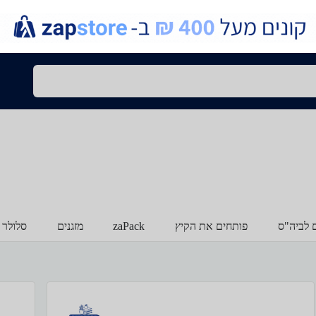
ם לביה"ס
פותחים את הקיץ
zaPack
מזגנים
סלולר 