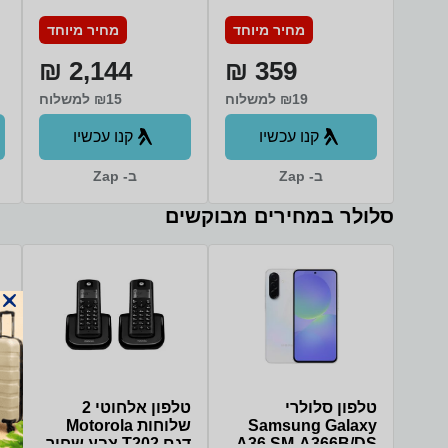
Z8350 64GB Emmc
inch 128GB בצבע
מחיר מיוחד
מחיר מיוחד
w
Yellow
4GB 10.1"
(1280x800)
2,144 ₪
359 ₪
TOUCHSCREEiView
Magnus III Tablet
₪19 למשלוח
₪15 למשלוח
Intel Quad Core
Cherry Trail Z8350
קנו עכשיו
קנו עכשיו
64GB Emmc 4GB
10.1" (1280x800)
ב- Zap
TOUCHSCREE
ב- Zap
סלולר במחירים מבוקשים
טלפון סלולרי
טלפון אלחוטי 2
ט
Samsung Galaxy
שלוחות Motorola
ב
A36 SM-A366B/DS
דגם T202 צבע שחור
-