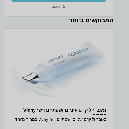
נוחה גם בתאורה חלשה, מה שהופך את העבודה בערב
ב- Zap
לנעימה יותר. המחשב מגיע עם 16GB זיכרון ו-1TB כונן
SSD גדול ומהיר, כך שיש מקום נרחב לכל התוכנות,
הקבצים והתמונות בלי דאגה למקום, ומערכת ההפעלה
המבוקשים ביותר
והיישומים נטענים במהירות. המארז הדק בגוון Cosmic
Blue במשקל של כ-1.6 קג קל לנשיאה יומיומית. זהו
מחשב נייד עם מסך מגע ואחסון גדול שנותן שילוב מצוין
של ביצועים, נוחות ומחיר. ה-Lenovo Slim 3 עם האחסון
הגדול מתאים כמחשב נייד לסטודנטים, כמחשב נייד
לעבודה מהבית וכמחשב נייד לצילום ולאחסון תמונות.
ה-1TB נותן מקום נרחב לספריות תמונות, לסרטונים
ולקבצי עבודה, ומסך המגע מפרט טכני מקט יצרן:
83K4000RUS מסך: 15.3 WUXGA (1920x1200) IPS
300nits Anti-glare, 45% NTSC, 60Hz, Touch יחס
מסך לגוף: 90.7% סוג מכשיר: מחשב נייד מסך מגע: On-
cell, 10-point Multi-touch יחס מסך לגוף: 90.7%
מעבד: Intel Core 5 210H, 8 (4P+4E) ליבות, 12
threads, עד 4.8GHz ערכת שבבים: Intel SoC Platform
זיכרון RAM: 16GB DDR5-4800 אחריות ושירות אחריות
יצרן 36 חודשים (ATOMIC) מקט ופרטי דגם מקט יצרן:
83K4000RUS קוד מוצר יבואן: 3044
נאובדיול קרם עיניים ושפתיים וישי Vichy
במבצע
נאובדיול קרם עיניים ושפתיים וישי Vichy במחיר מיוחד