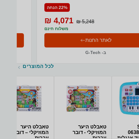
בשימוש יום יו
22% הנחה
4,071 ₪
5,248 ₪
משלוח חינם
לאתר החנות
ב- G-Tech
לכל המוצרים
טאבלט היער
טאבלט היער
0638
המוזיקלי - דובר
המוזיקלי – דובר
ד אנגלית
עברית
עברית