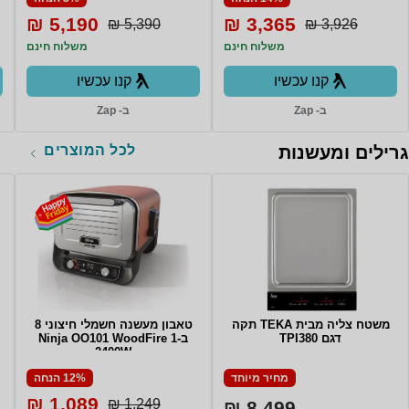
5,190 ₪
3,365 ₪
5,390 ₪
3,926 ₪
משלוח חינם
משלוח חינם
קנו עכשיו
קנו עכשיו
ב- Zap
ב- Zap
לכל המוצרים
גרילים ומעשנות
משטח צליה מבית TEKA תקה
טאבון מעשנה חשמלי חיצוני 8
דגם TPI380
ב-1 Ninja OO101 WoodFire
2400W
מחיר מיוחד
12% הנחה
1,089 ₪
1,249 ₪
8,499 ₪