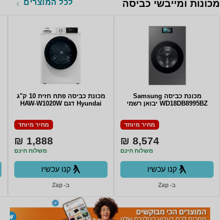
לכל המוצרים
מכונות ומייבשי כביסה
מכונת כביסה Samsung
מכונת כביסה פתח חזית 10 ק"ג
WD18DB8995BZ יבואן רשמי
Hyundai דגם HAW-W1020W
מחיר מיוחד
מחיר מיוחד
1,888 ₪
8,574 ₪
משלוח חינם
משלוח חינם
קנו עכשיו
קנו עכשיו
ב- Zap
ב- Zap