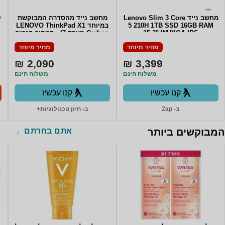
מחשב נייד Lenovo Slim 3 Core
מחשב נייד מהסדרה המבוקשת
D
5 210H 1TB SSD 16GB RAM
במיוחד LENOVO ThinkPad X1
15.3" WUXGA IPS
Carbon מעבד I7 - המחיר הנמוך
TOUCHSCREEN Win11 Backlit
בשוק Lenovo Carbon X1 6th
מחיר מיוחד
מחיר מיוחד
Gen i7-8550U/16GB ddr4 (no
Keyboard COSMIC BLUE 3Y
upgrade)/512GB SSD/14" Non
Warrnty
2,090 ₪
3,399 ₪
touch/WIN11Pro
משלוח חינם
משלוח חינם
קנו עכשיו
קנו עכשיו
ב- Zap
ב- חיון טכנולוגיות+
אתם בחרתם
המבוקשים ביותר