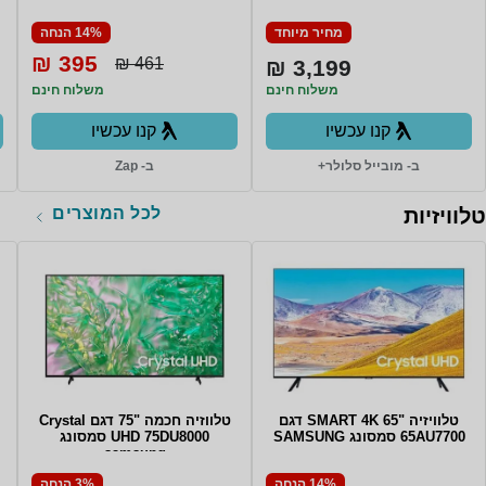
12GB RAM סמסונג
מחיר מיוחד
14% הנחה
395 ₪
461 ₪
3,199 ₪
משלוח חינם
משלוח חינם
קנו עכשיו
קנו עכשיו
ב- מובייל סלולר+
ב- Zap
לכל המוצרים
טלוויזיות
טלוויזיה "65 SMART 4K דגם
טלווזיה חכמה "75 דגם Crystal
65AU7700 סמסונג SAMSUNG
UHD 75DU8000 סמסונג
samsung
14% הנחה
3% הנחה