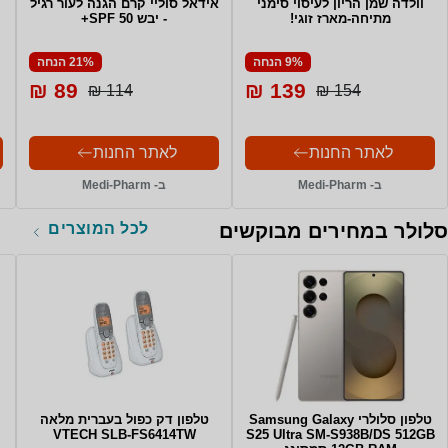
וולדה שמן הריון לעיסוי סימני
אידאל סוליי קרם הגנה לעור רגיל
מתיחה-מארז זוגי!
- יבש SPF 50+
9% הנחה
21% הנחה
89 ₪
139 ₪
114 ₪
154 ₪
לאתר החנות
לאתר החנות
ב- Medi-Pharm
ב- Medi-Pharm
לכל המוצרים
סלולר במחירים מבוקשים
טלפון סלולרי Samsung Galaxy
טלפון דק כפול בעברית מלאה
VTECH SLB-FS6414TW
S25 Ultra SM-S938B/DS 512GB