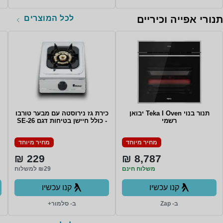
לכל המוצרים
תנורי אפייה וכיריים
תנור בנוי Teka I Oven יבואן
כירת גז נירוסטה עם מבער טורבו
רשמי
- כולל חיישן בטיחות דגם SE-26
מחיר מיוחד
מחיר מיוחד
229 ₪
8,787 ₪
משלוח חינם
₪29 למשלוח
קנו עכשיו
קנו עכשיו
ב- Zap
ב- סלמור+