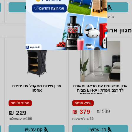
קנו עכשיו
קנו עכשיו
ב- עולם החשמל+
ב- Zap
מגוון ארונות, שידות וכונניות
ארון תכשיטים עם מראה ותאורת
ארון שירות מתקפל עם יחידת
לד דגם אפרת EFRAT מבית
אחסון
סטאר שופ STAR SHOP
29% הנחה
מחיר מיוחד
379 ₪
539 ₪
229 ₪
₪59 למשלוח
₪100 למשלוח
קנו עכשיו
קנו עכשיו