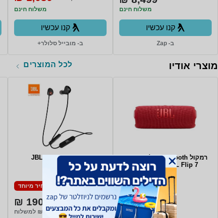
משלוח חינם
משלוח חינם
קנו עכשיו
קנו עכשיו
ב- Zap
ב- מובייל סלולר+
לכל המוצרים
מוצרי אודיו
רמקול Bluetooth אלחוטי נייד
אוזניות JBL C125BT
JBL Flip 7 - צבע אדום
מחיר מיוחד
מחיר מיוחד
190 ₪
359 ₪
משלוח חינם
₪20 למשלוח