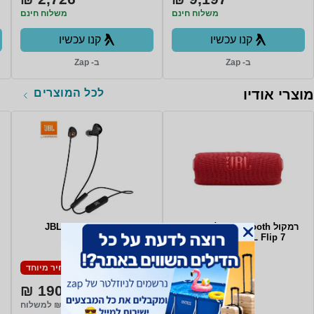
משלוח חינם
משלוח חינם
קנו עכשיו
קנו עכשיו
ב- Zap
ב- Zap
לכל המוצרים
מוצרי אודיו
רמקול Bluetooth אלחוטי נייד
אוזניות JBL C125BT
JBL Flip 7 - צבע אדום
מחיר מיוחד
מחיר מיוחד
190 ₪
359 ₪
משלוח חינם
₪20 למשלוח