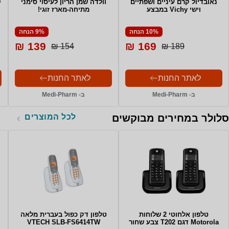
נאובדיול קרם עיניים ושפתיים
וולדה שמן הריון לעיסוי סימני
D
וישי Vichy במבצע
מתיחה-מארז זוגי!
10% הנחה
9% הנחה
139 ₪
169 ₪
154 ₪
189 ₪
לאתר החנות
לאתר החנות
ב- Medi-Pharm
ב- Medi-Pharm
לכל המוצרים
סלולר במחירים מבוקשים
טלפון אלחוטי 2 שלוחות
טלפון דק כפול בעברית מלאה
Motorola דגם T202 צבע שחור
VTECH SLB-FS6414TW