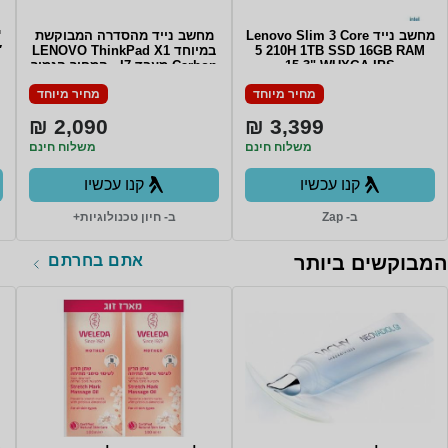
מחשב נייד Lenovo Slim 3 Core
מחשב נייד מהסדרה המבוקשת
™
5 210H 1TB SSD 16GB RAM
במיוחד LENOVO ThinkPad X1
″
15.3" WUXGA IPS
Carbon מעבד I7 - המחיר הנמוך
TOUCHSCREEN Win11 Backlit
בשוק Lenovo Carbon X1 6th
מחיר מיוחד
מחיר מיוחד
Gen i7-8550U/16GB ddr4 (no
Keyboard COSMIC BLUE 3Y
upgrade)/512GB SSD/14" Non
Warrnty
2,090 ₪
3,399 ₪
touch/WIN11Pro
משלוח חינם
משלוח חינם
קנו עכשיו
קנו עכשיו
ב- Zap
ב- חיון טכנולוגיות+
אתם בחרתם
המבוקשים ביותר