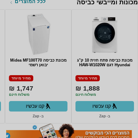
לכל המוצרים
מכונות ומייבשי כביסה
מכונת כביסה פתח חזית 10 ק"ג
מכונת כביסה Midea MF100T70
Hyundai דגם HAW-W1020W
יבואן רשמי
מחיר מיוחד
מחיר מיוחד
1,747 ₪
1,888 ₪
משלוח חינם
משלוח חינם
קנו עכשיו
קנו עכשיו
ב- Zap
ב- Zap