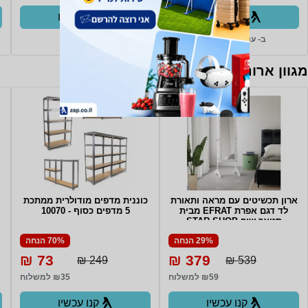
קנו עכשיו
קנו עכשיו
ב- עולם החשמל+
ב- Zap
מגוון ארונות, שידות וכונניות
ארון תכשיטים עם מראה ותאורת
כוננית מדפים מודולרית ממתכת
לד דגם אפרת EFRAT מבית
5 מדפים כסוף - 10070
סטאר שופ STAR SHOP
29% הנחה
70% הנחה
73 ₪
379 ₪
249 ₪
539 ₪
₪59 למשלוח
₪35 למשלוח
קנו עכשיו
קנו עכשיו