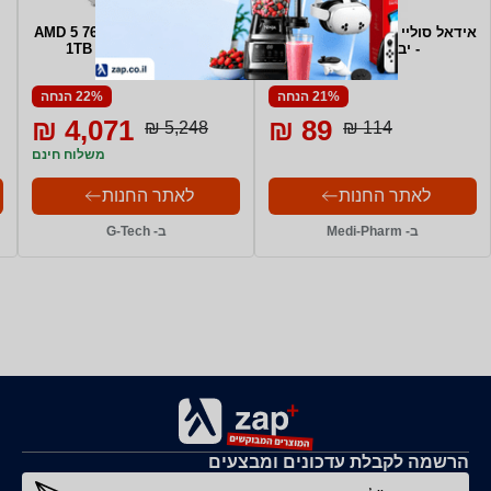
אידאל סוליי קרם הגנה לעור רגיל
AMD 5 7600+16GB DDR5+SSD
- יבש SPF 50+
1TB + RTX 3050 8GB
21% הנחה
22% הנחה
4,071 ₪
89 ₪
5,248 ₪
114 ₪
משלוח חינם
לאתר החנות
לאתר החנות
ב- Medi-Pharm
ב- G-Tech
הרשמה לקבלת עדכונים ומבצעים