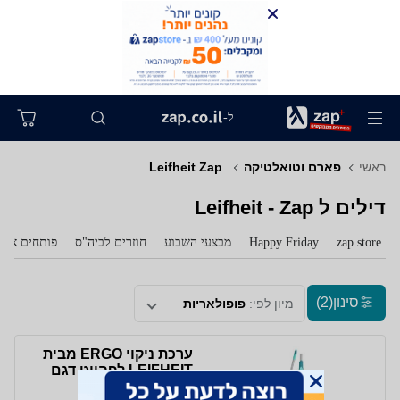
ל-
ראשי
פארם וטואלטיקה
‏ Leifheit Zap
דילים ל‏ Leifheit - Zap
zap store
Happy Friday
מבצעי השבוע
חוזרים לביה"ס
פותחים את 
סינון
(2)
מיון לפי:
פופולאריות
ערכת ניקוי ERGO מבית
LEIFHEIT לפהייט דגם
52101