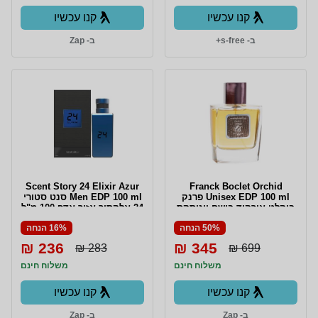
קנו עכשיו
קנו עכשיו
ב- s-free+
ב- Zap
Scent Story 24 Elixir Azur
Franck Boclet Orchid
Unisex EDP 100 ml פרנק
Men EDP 100 ml סנט סטורי
בוקלט אורקיד בושם יוניסקס
24 אלקסיר אזור אדפ 100 מ"ל
אדפ 100 מ"ל
50% הנחה
16% הנחה
236 ₪
345 ₪
283 ₪
699 ₪
משלוח חינם
משלוח חינם
קנו עכשיו
קנו עכשיו
ב- Zap
ב- Zap