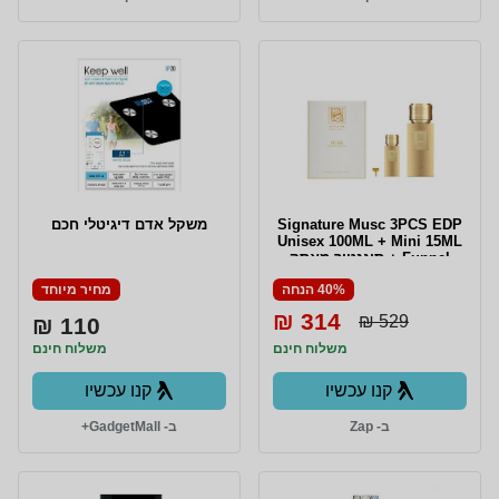
Signature Musc 3PCS EDP
משקל אדם דיגיטלי חכם
Unisex 100ML + Mini 15ML
+ Funnel סיגנטור מאסק
מארז 3 חלקים אדפ יוניסקס
40% הנחה
מחיר מיוחד
100 מ"ל + בושם מוקטן 15
מ"ל + משפך
314 ₪
529 ₪
110 ₪
משלוח חינם
משלוח חינם
קנו עכשיו
קנו עכשיו
ב- Zap
ב- GadgetMall+