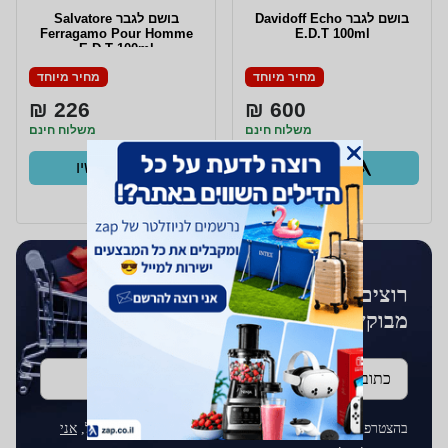
בושם לגבר Davidoff Echo
בושם לגבר Salvatore
Ferragamo Pour Homme
E.D.T 100ml
E.D.T 100ml
מחיר מיוחד
מחיר מיוחד
226 ₪
600 ₪
משלוח חינם
משלוח חינם
קנו עכשיו
קנו עכשיו
ב- Zap
ב- Zap
רוצים לקבל עדכונים על מוצרים
מבוקשים?
כתובת דוא''ל
בהצטרפותך לרשימת התפוצה על ידי הכנסת כתובת הדוא"ל,
אני