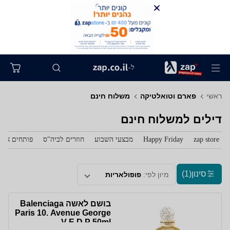
ל-
ראשי
פארם וטואלטיקה
משלוח חינם
דילים למשלוח חינם
zap store
Happy Friday
מבצעי השבוע
חוזרים לביה"ס
פותחים את 
סינון
(1)
מיון לפי:
פופולאריות
בושם לאשה Balenciaga
Paris 10. Avenue George
V E.D.P 50ml