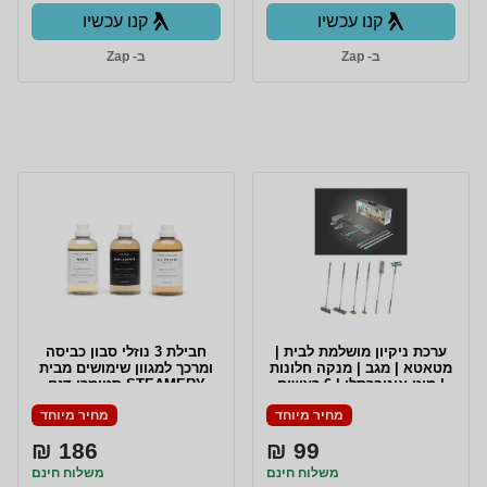
קנו עכשיו
קנו עכשיו
ב- Zap
ב- Zap
ערכת ניקיון מושלמת לבית |
חבילת 3 נוזלי סבון כביסה
מטאטא | מגב | מנקה חלונות
ומרכך למגוון שימושים מבית
| מוט אוניברסלי | 6 ראשים
STEAMERY סטימרי דגם
מתחלפים | סה"כ 7 חלקים |
LAUNDRY TRIO PACKAGE
מחיר מיוחד
מחיר מיוחד
186 ₪
99 ₪
משלוח חינם
משלוח חינם