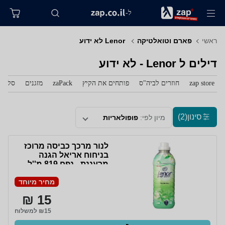
ל-
ראשי
פארם וטואלטיקה
‏ Lenor לא ידוע
דילים ל‏ Lenor - לא ידוע
zap store
חוזרים לביה"ס
פותחים את הקיץ
zaPack
מזגנים
סלולר
סינון
(2)
מיון לפי:
פופולאריות
לנור מרכך כביסה מרוכז
בניחוח אריאל הגנה
מרעננת - נפח 819 מ''ל
מחיר מיוחד
15 ₪
₪15 למשלוח