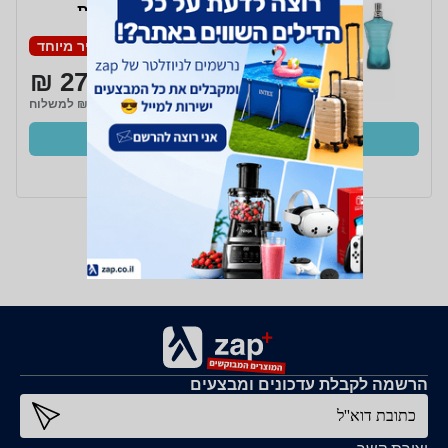
2x40ml מיניאטורות
מחיר מיוחד
276 ₪
₪15 למשלוח
קנו עכשיו
ב- Zap
הרשמה לקבלת עדכונים ומבצעים
כתובת דוא''ל