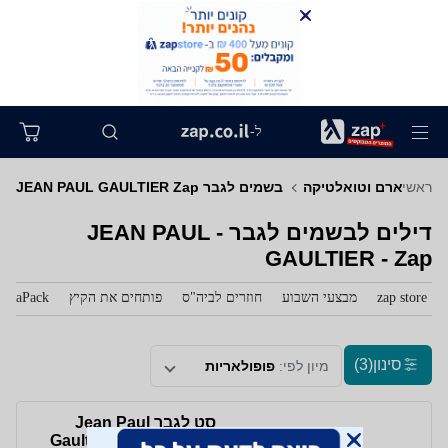
ל-
ראשי
פארם וטואלטיקה
בשמים לגבר JEAN PAUL GAULTIER Zap
דילים לבשמים לגבר - JEAN PAUL
GAULTIER - Zap
zap store
מבצעי השבוע
חוזרים לביה"ס
פותחים את הקיץ
zaPack
סינון
(3)
מיון לפי:
פופולאריות
סט לגבר Jean Paul
Gaultier Le Male E.D.T