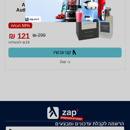
Abercrombie Fitch
Authentic EDT Spray
100 ML אברקומבי
אותנטיק אדט לגבר 100
מ"ל
59% הנחה
121 ₪
299 ₪
₪19 למשלוח
קנו עכשיו
ב- Zap
הרשמה לקבלת עדכונים ומבצעים