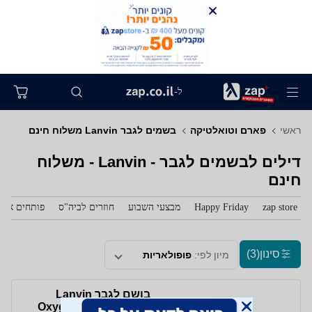
ל-
ראשי
פארם וטואלטיקה
בשמים לגבר Lanvin משלוח חינם
דילים לבשמים לגבר - Lanvin - משלוח
חינם
zap store
Happy Friday
מבצעי השבוע
חוזרים לביה"ס
פותחים את 
סינון
(3)
מיון לפי:
פופולאריות
בושם לגבר Lanvin
Oxygene E.D.T 100ml