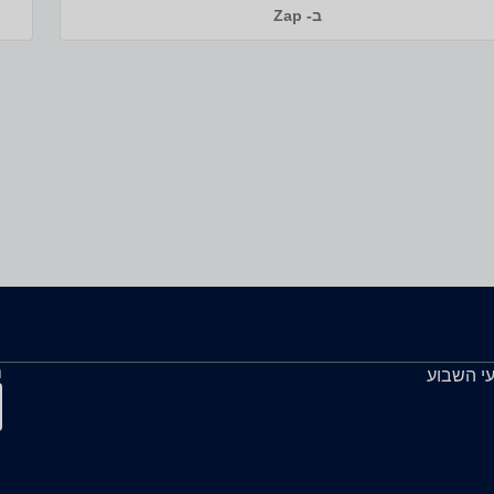
ב- Zap
ה
עי השבוע