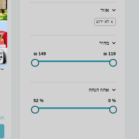
אזור
לא ידוע
מחיר
149 ₪
119 ₪
ml
מ"
אחוז הנחה
% 52
% 0