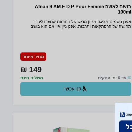
בושם לאשה Afnan 9 AM E.D.P Pour Femme
100ml
אפנן בשמים מציגה מגוון מרגש של ניחוחות שנועדו לעורר
תחושה של הרפתקאות ותרבות. אפנן ניין איי אם הוא בושם
מדובאי המשלב תפוז, לימון וערער לתערובת הרמונית. הניחוח
מורכב מכמה מהחומרים הטבעיים הטובים ביותר בצרפת ועוצב
על ידי פרפיומרים שמבינים כיצד לאזן את הטעמים העוצמתיים
הללו.
מחיר מיוחד
149 ₪
עד 6 ימי עסקים
משלוח חינם
קנו עכשיו
ב- Zap