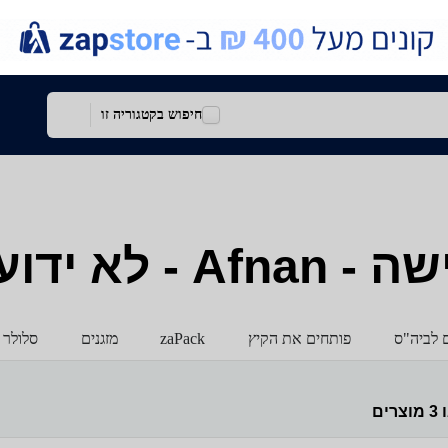
חיפוש בקטגוריה זו
 לא ידוע
ם לביה"ס
פותחים את הקיץ
zaPack
מזגנים
סלולר 
ו
3
מוצרים