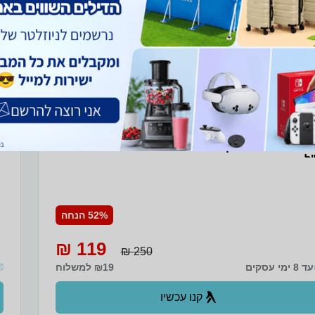
Afnan Souvenir Desert Rose EDP Women 100 
בו
Tester טסטר אפנאן סובניר דזרט רוז אדפ לאישה 100
ל
52% הנחה
119 ₪
250 ₪
עד 8 ימי עסקים
₪19 למשלוח
קנו עכשיו