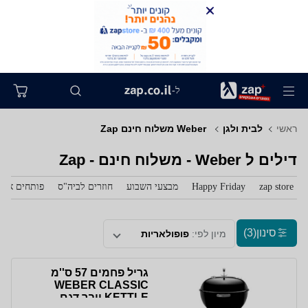
ל-
ראשי
לבית ולגן
‏ Weber משלוח חינם Zap
דילים ל‏ Weber - משלוח חינם - Zap
zap store
Happy Friday
מבצעי השבוע
חוזרים לביה"ס
פותחים את 
סינון
(3)
מיון לפי:
פופולאריות
גריל פחמים 57 ס''מ
WEBER CLASSIC
KETTLE וובר דגם