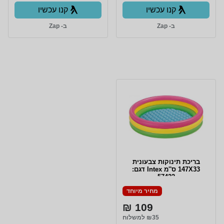
קנו עכשיו
קנו עכשיו
ב- Zap
ב- Zap
בריכת תינוקות צבעונית
147X33 ס''מ Intex דגם:
57422
מחיר מיוחד
109 ₪
₪35 למשלוח