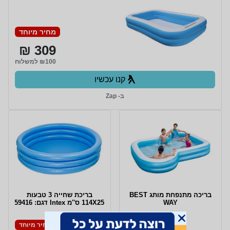
מחיר מיוחד
309 ₪
₪100 למשלוח
קנו עכשיו
ב- Zap
בריכה מתנפחת מותג BEST
בריכת שחייה 3 טבעות
WAY‏
114X25 ס''מ Intex דגם: 59416
מחיר מיוחד
מחיר מיוחד