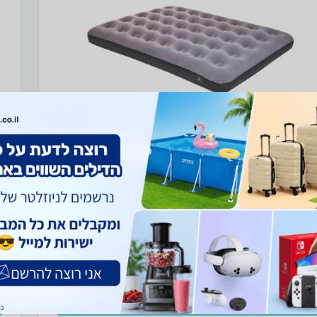
טה מתנפחת לזוג
מ
מזרן עשוי PVC בעל מרקם קטיפתי לשימוש בשטח ובבית כולל
מ
ערכה לתיקון חורים בעלת 2 פיות לניפוח נוח ויעיל מידות
מ
מ
מחיר מיוחד
ת
99 ₪
עד 15 ימי עסקים
₪32 למשלוח
קנו עכשיו