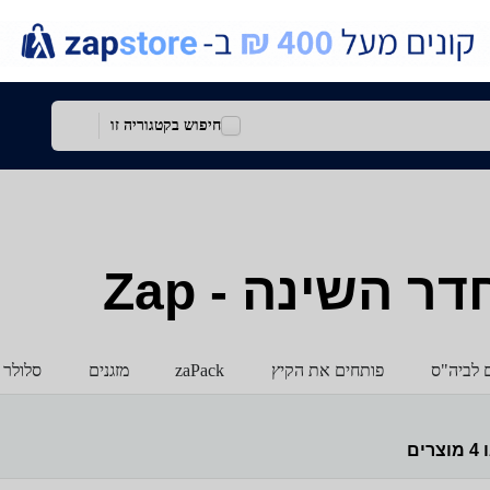
חיפוש בקטגוריה זו
ר השינה - Zap
ם לביה"ס
פותחים את הקיץ
zaPack
מזגנים
סלולר 
ו
4
מוצרים