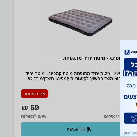
יטת קמפינג - מיטת יחיד מתנפחת
יטת קמפינג - מיטת יחיד מתנפחת מיטת קמפינג - מיטת יחיד
תנפחת הוא מוצר המשויך לקטגוריית קמפינג. היצרן/מותג כפי
שמופיע בנתוני המוצר: CAMP & GO. פרטים עיקריים מידות:
18x74x185 ס״מ עשוי PVC בעל מרקם קטיפתי לשימוש בשטח
ובבית כולל ערכת תיקון בעל 2 פיות לניפוח נוח ויעיל מק״ט:
מחיר מיוחד
7290015519359 יצרן/מותג: CAMP & GO קטגוריה: קמפינג
גיות מוצר: אוהלים, לינה בשטח, מוצרי קמפינג
69 ₪
עד 7 ימי עסקים
₪99 למשלוח
קנו עכשיו