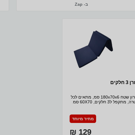
ב- Zap
3 חלקים
מזרון שטח 180x70x6 סמ, מתאים לכל
מטרה, מתקפל ל3 חלקים, 60X70 סמ
כא. מזרן עבה – 6 סמ, בד עם רוכסן
תן לכיבוס, תיק נשיאה נוח.
מחיר מיוחד
129 ₪