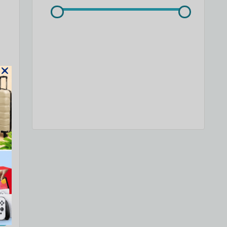
מי
22*137*191 ס