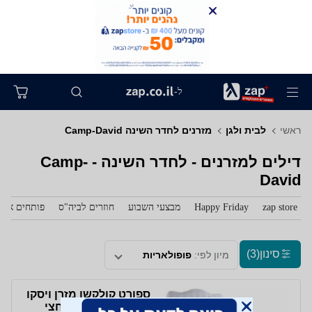
ל-
ראשי
לבית ולגן
מזרנים לחדר השינה Camp-David
דילים למזרנים - לחדר השינה - Camp-
David
zap store
Happy Friday
מבצעי השבוע
חוזרים לביה"ס
פותחים את 
סינון
(3)
מיון לפי:
פופולאריות
ספורט קולקשן מזרן ויסקו
אורטופדי למיטה וחצי