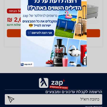
50% הנחה
2,690 ₪
5,472 ₪
משלוח חינם
לאתר החנות
ב- Camp-David
הרשמה לקבלת עדכונים ומבצעים
כתובת דוא''ל