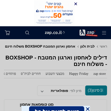
ל-
ראשי
לבית ולגן
אחסון וארגון המטבח BOXSHOP משלוח חינם
דילים לאחסון וארגון המטבח - BOXSHOP
- משלוח חינם
zap store
Happy Friday
מבצעי השבוע
חוזרים לביה"ס
פותחים את 
סינון
(3)
מיון לפי:
פופולאריות
סט קופסאות אחסון
מזכוכית 24 חלקים