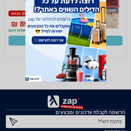
25% הנחה
89 ₪
119 ₪
משלוח חינם
קנו עכשיו
ב- BrandsOnSale+
הרשמה לקבלת עדכונים ומבצעים
כתובת דוא''ל