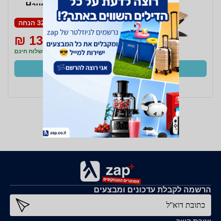
Haus Black Rose BH-
2708
32% הנחה
135 ₪
200 ₪
משלוח חינם
קנו עכשיו
ב- BrandsOnSale+
הרשמה לקבלת עדכונים ומבצעים
כתובת דוא''ל