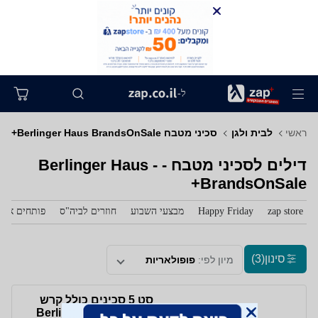
ל-
ראשי
לבית ולגן
סכיני מטבח Berlinger Haus BrandsOnSale+
דילים לסכיני מטבח - Berlinger Haus -
BrandsOnSale+
zap store
Happy Friday
מבצעי השבוע
חוזרים לביה"ס
פותחים את 
סינון
(3)
מיון לפי:
פופולאריות
סט 5 סכינים כולל קרש
חיתוך איכותי Berlinger