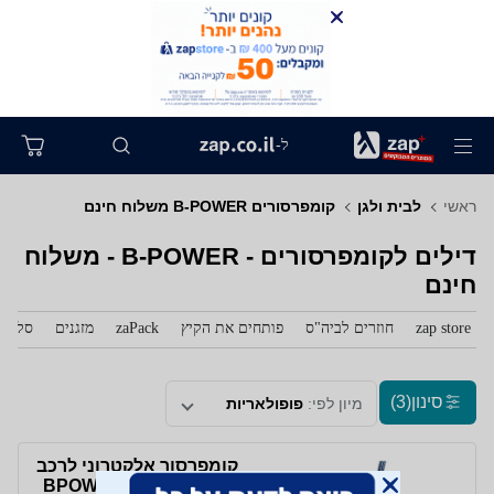
ל-
ראשי
לבית ולגן
קומפרסורים B-POWER משלוח חינם
דילים לקומפרסורים - B-POWER - משלוח
חינם
zap store
חוזרים לביה"ס
פותחים את הקיץ
zaPack
מזגנים
סלולר
סינון
(3)
מיון לפי:
פופולאריות
קומפרסור אלקטרוני לרכב
עם צג דיגיטלי BPOWER