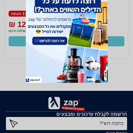
13% הנחה
129 ₪
149 ₪
משלוח חינם
קנו עכשיו
ב- BPower+
הרשמה לקבלת עדכונים ומבצעים
כתובת דוא''ל