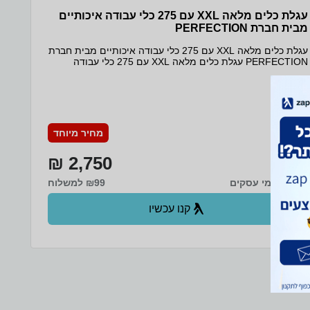
עגלת כלים מלאה XXL עם 275 כלי עבודה איכותיים
מבית חברת PERFECTION
עגלת כלים מלאה XXL עם 275 כלי עבודה איכותיים מבית חברת
PERFECTION עגלת כלים מלאה XXL עם 275 כלי עבודה
איכותיים מבית חברת PERFECTION הוא מוצר המשויך
לקטגוריית כלי עבודה. פרטים עיקריים עגלת כלים המתאימה
למוסכים ובית, עשויה מפלדה, דפנות כפולות הבנויה לעומס רב
משטח עליון עשוי נירוסטה ודלת צד עם נעילה עגלת כלים עם 7
מגירות, מתוכן 2 עמוקות במיוחד ו- 4 גלגלים מחוזקים לניוד קל
העגלה מאורגנת ומסודרת עם תבנית ספוג שאוחזת את הכלים
מחיר מיוחד
בכל מגרה מלאה בכלים לעגלה נעילה צידית מלאה לכל המגרות
יחד מק״ט: 26 יצרן/מותג: חברת PERFECTION קטגוריה: כלי
2,750 ₪
עבודה, עגלות, עגלות כלים תגיות מוצר: עגלות כלים, עגלת
כלים, עגלת כלים מלאה מידות: אורך 82 ס״מ, רוחב 47 ס״מ,
עד 4 ימי עסקים
₪99 למשלוח
גובה 97 ס״מ סרטון מוצר
[embed]https://youtu.be/438TkmG9Ni0[/embed]
קנו עכשיו
ב- Zap