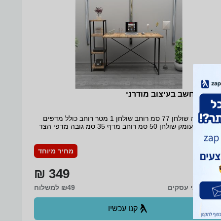
ולחן מחשב בעיצוב מודרני
מידות גובה שולחן 77 סמ רוחב שולחן 1 מטר רוחב כולל מדפים
1.36 מטר עומק שולחן 50 סמ רוחב מדף 35 סמ גובה מדפי הצד
1.36 מטר עשוי ממתכת + עץ mdf המוצר להרכבה עצמית פשוטה
ש הוראות הרכבה
מחיר מיוחד
349 ₪
עד 5 ימי עסקים
₪49 למשלוח
קנו עכשיו