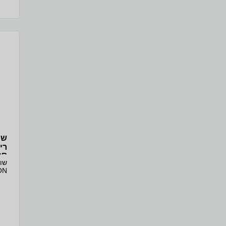
1150 ס״מ, רוחב 560 ס״מ
שו
OP
שו
שול
לפט
וכל
ומ
עומק 30 ס"