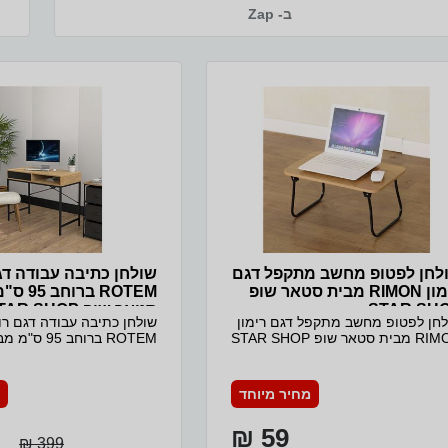
, גובה 100 ס״מ משקל: 275 ק״ג
ב- Zap
לחן לפטופ מחשב מתקפל דגם
שולחן כתיבה עבודה ד
רימון RIMON מבית סטאר שופ
ROTEM ברו
STAR SH
סטאר שופ STAR SHOP
לחן לפטופ מחשב מתקפל דגם רימון
שולחן כתיבה עבודה דגם ר
RIMON מבית סטאר שופ STAR SHOP
ROTEM ברוחב 5
חן נייד מתקפל לשימוש למחשב /
שופ STAR SHOP
ופ יכול לשמש כשולחן מגש לאוכל
של עץ ומתכת מושחרת עם 
 צורך אחר שולחן שימושי קל נוח
נפתחת ומגירה פתוחה רגלי
מחיר מיוחד
תקפל רגליים ממתכת חזקה המגש
עשויות מתכת מושחרת ומחו
מעץ בגוון אלון מידות : גובה 22 ס"מ
השולחן בגוון אלון ושילוב ש
59 ₪
מ רוחב 53 ס"מ
399 ₪