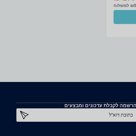
תוכנן ויוצר
למשלוח
ורפות לו
ים.
רשמה לקבלת עדכונים ומבצעים
כתובת דוא''ל