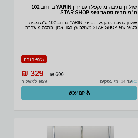
שולחן כתיבה מתקפל דגם ירין YARIN ברוחב 102
ס"מ מבית סטאר שופ STAR SHOP
שולחן כתיבה מתקפל דגם ירין YARIN ברוחב 102 ס"מ מבית
סטאר שופ STAR SHOP משולב עץ בגוון אלון ומתכת מושחרת
שולחן מחשב מתקפל שולחן למידה שולחן כתיבה מתקפל. צבע :
אלון רוחב 102 ס"מ גובה 85 ס"מ עומק 58 ס"מ. רגליים ממתכת
מושחרת *המוצר תוכנן ויוצר במיוחד להרכבה עצמית ומצורפות
לו הוראות הרכבה מלוות באיורים
45% הנחה
329 ₪
600 ₪
עד 14 ימי עסקים
₪59 למשלוח
קנו עכשיו
ב- Zap