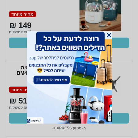
מחיר מיוחד
149 ₪
₪15 למשלוח
קנו עכשיו
ב- סטוק EXPRESS+
מתקן תליה לטלוויזיה
זרועות ברקן BM466XP
מחיר מיוחד
515 ₪
₪25 למשלוח
קנו עכשיו
ב- סטוק EXPRESS+